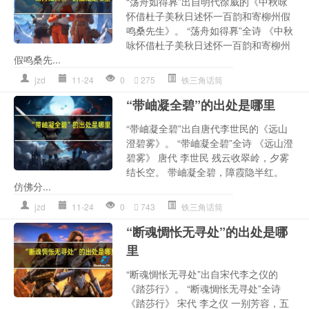
“荡舟如得奡”出自明代徐威的《中秋咏
怀借杜子美秋日述怀一百韵和寄柳州假
鸣桑先生》。 “荡舟如得奡”全诗 《中秋
咏怀借杜子美秋日述怀一百韵和寄柳州
假鸣桑先...
jzd
11-24
0
275
铁三角话筒
“带岫凝全碧”的出处是哪里
“带岫凝全碧”出自唐代李世民的《远山
澄碧雾》。 “带岫凝全碧”全诗 《远山澄
碧雾》 唐代 李世民 残云收翠岭，夕雾
结长空。 带岫凝全碧，障霞隐半红。
仿佛分...
jzd
11-24
0
743
铁三角话筒
“断魂惆怅无寻处”的出处是哪
里
“断魂惆怅无寻处”出自宋代李之仪的
《踏莎行》。 “断魂惆怅无寻处”全诗
《踏莎行》 宋代 李之仪 一别芳容，五