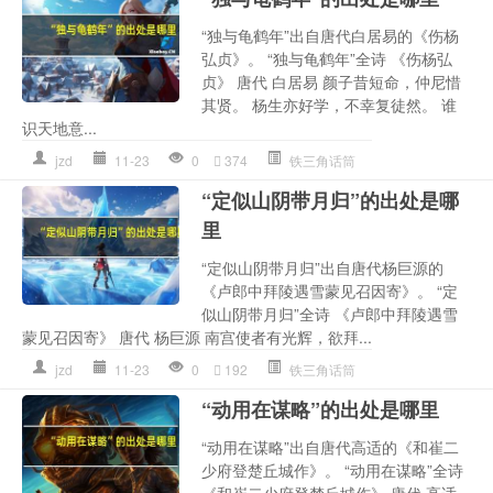
“独与龟鹤年”出自唐代白居易的《伤杨
弘贞》。 “独与龟鹤年”全诗 《伤杨弘
贞》 唐代 白居易 颜子昔短命，仲尼惜
其贤。 杨生亦好学，不幸复徒然。 谁
识天地意...
jzd
11-23
0
374
铁三角话筒
“定似山阴带月归”的出处是哪
里
“定似山阴带月归”出自唐代杨巨源的
《卢郎中拜陵遇雪蒙见召因寄》。 “定
似山阴带月归”全诗 《卢郎中拜陵遇雪
蒙见召因寄》 唐代 杨巨源 南宫使者有光辉，欲拜...
jzd
11-23
0
192
铁三角话筒
“动用在谋略”的出处是哪里
“动用在谋略”出自唐代高适的《和崔二
少府登楚丘城作》。 “动用在谋略”全诗