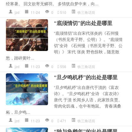
经寒暑。 回文欲寄无鳞羽。 多情犹自梦中来，向...
jzd
11-24
0
510
铁三角话筒
“底须情切”的出处是哪里
“底须情切”出自宋代张炎的《石州慢
（书所见寄子野、公明）》。 “底须情
切”全诗 《石州慢（书所见寄子野、公
明）》 宋代 张炎 野色惊秋，随意散
愁，踏碎黄叶...
jzd
11-23
0
556
铁三角话筒
“旦夕鸣机杼”的出处是哪里
“旦夕鸣机杼”出自唐代于濆的《富农
诗》。 “旦夕鸣机杼”全诗 《富农诗》
唐代 于濆 长闻乡人语，此家胜良贾。
骨肉化饥魂，仓中有饱鼠。 青春满桑
柘，旦夕鸣...
jzd
11-23
0
471
铁三角话筒
“独与龟鹤年”的出处是哪里