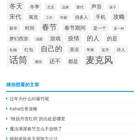
冬天
声音
冬季
北京
唐代
品牌
孩子
宋代
攻略
手机
寓意
很多人
工作
年龄
春节
春节期间
时间
是一个
新年
是一种
的人
疫情
游戏
的是
梦幻西游
汤圆
自己的
红包
英语
诗人
礼物
苹果
蓝牙
麦克风
话筒
还不
都是
费用
猜你想看的文章
过年为什么叫爆竹呢
traha任务攻略
“映损丹杏红药”的出处是哪里
魔法满屋春节怎么不放映了
猫和老鼠冬天冒险怎么过