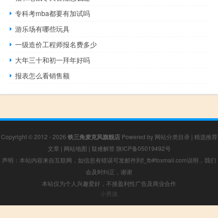
专科考mba都要有加试吗
游乐场有哪些玩具
一级造价工程师报名费多少
大年三十和初一拜年好吗
报表怎么看销售额
Copyright © 2012 - 2026
铁三角麦克风旗舰店
Powered by
网站分类目录
|
精选推荐
文章
|
网站地图
|
疑难解答
陕ICP备05019492号
声明：本站内容来自互联网，如信息有错误可发邮件到f_fb#foxmail.com说明，我们
会及时纠正，谢谢
本站仅为个人兴趣爱好，不接盈利性广告及商业合作
小男孩