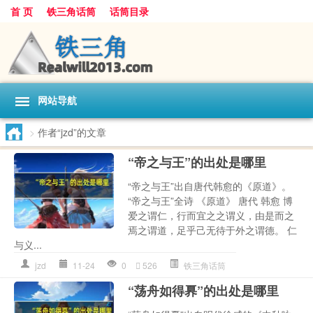
首 页
铁三角话筒
话筒目录
网站导航
>
作者“jzd”的文章
“帝之与王”的出处是哪里
“帝之与王”出自唐代韩愈的《原道》。
“帝之与王”全诗 《原道》 唐代 韩愈 博
爱之谓仁，行而宜之之谓义，由是而之
焉之谓道，足乎己无待于外之谓德。 仁
与义...
jzd
11-24
0
526
铁三角话筒
“荡舟如得奡”的出处是哪里