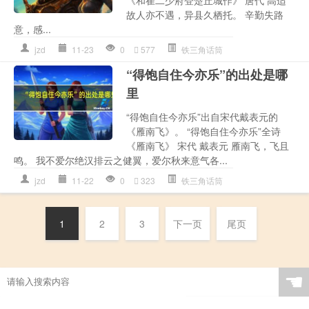
《和崔二少府登楚丘城作》 唐代 高适
故人亦不遇，异县久栖托。 辛勤失路
意，感...
jzd
11-23
0
577
铁三角话筒
“得饱自住今亦乐”的出处是哪
里
“得饱自住今亦乐”出自宋代戴表元的
《雁南飞》。 “得饱自住今亦乐”全诗
《雁南飞》 宋代 戴表元 雁南飞，飞且
鸣。 我不爱尔绝汉排云之健翼，爱尔秋来意气各...
jzd
11-22
0
323
铁三角话筒
1
2
3
下一页
尾页
☚