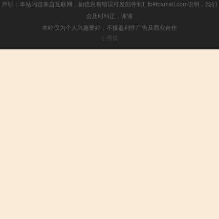
声明：本站内容来自互联网，如信息有错误可发邮件到f_fb#foxmail.com说明，我们
会及时纠正，谢谢
本站仅为个人兴趣爱好，不接盈利性广告及商业合作
小男孩