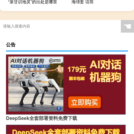
“泉甘识地灵”的出处是哪里
海绵套 话筒
☚
公告
DeepSeek全套部署资料免费下载