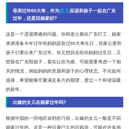
女儿
母亲过年60大寿，作为
应该和孩子一起在广东
过年，还是回娘家好?
这是一个进退两难的问题。你和老公都在广东打工，娘家
弟弟准备今年过年给妈妈提前过60大寿生日，你家公婆和
孩子们要出来广东过年。你又想回去给你妈妈过生日，又
想留在广东陪孩子，着实让你为难。可能需要考虑一下相
关的情况，例如妈妈的意愿和孩子的心理状态。不论如何
选择，希望能够尽量满足各方的期望，度过一个和谐温暖
的新年。
出嫁的女儿在娘家过年吗?
根据中国的一些地区农村的习俗，出嫁的女儿一般是不回
娘家过年的。这是一种沿袭已久的旧风俗，可能在许多地