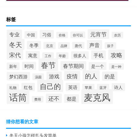
标签
元宵节
专业
习俗
中国
你可以
价格
农历
冬天
声音
冬季
北京
唐代
品牌
孩子
宋代
攻略
手机
寓意
很多人
工作
年龄
春节
春节期间
时间
是一个
新年
是一种
的人
疫情
游戏
的是
梦幻西游
汤圆
自己的
红包
英语
诗人
礼物
苹果
蓝牙
麦克风
话筒
还不
都是
费用
猜你想看的文章
冬天小孩怎样扎头发简单