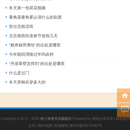
冬天第一包荷花视频
量角器量角要认清什么的刻度
舒尔无线话筒
北京南苑街道春节放假几天
“贱奇丽而弗珍”的出处是哪里
今年能回渭南过年吗农村
“丹崖翠壁宜挥扫”的出处是哪里
什么是过门
冬天穿棉衣穿多大的
Copyright © 2012 - 2026
铁三角麦克风旗舰店
Powered by
网站分类目录
|
精选推荐
文章
|
网站地图
|
疑难解答
陕ICP备05019492号