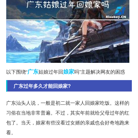
广东
娘家
以下围绕“
姑娘过年回
吗”主题解决网友的困惑
广东过年多久才能回娘家?
广东汕头人说，一般是初二就一家人回娘家吃饭。这样的
习俗在当地非常普遍。不过，其实年前就给父母过年的红
包了。当天，娘家有些没看过女婿的亲戚也会好奇地跑来
看。