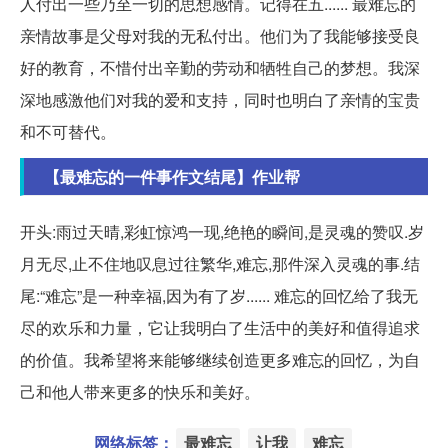
人付出一些乃至一切的思想感情。记得在五...... 最难忘的
亲情故事是父母对我的无私付出。他们为了我能够接受良
好的教育，不惜付出辛勤的劳动和牺牲自己的梦想。我深
深地感激他们对我的爱和支持，同时也明白了亲情的宝贵
和不可替代。
【最难忘的一件事作文结尾】作业帮
开头:雨过天晴,彩虹惊鸿一现,绝艳的瞬间,是灵魂的赞叹.岁
月无尽,止不住地叹息过往繁华,难忘,那件深入灵魂的事.结
尾:“难忘”是一种幸福,因为有了岁...... 难忘的回忆给了我无
尽的欢乐和力量，它让我明白了生活中的美好和值得追求
的价值。我希望将来能够继续创造更多难忘的回忆，为自
己和他人带来更多的快乐和美好。
网络标签：
最难忘
让我
难忘