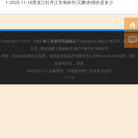
2023-11-16黑龙江牡丹江市海林市(元蘑)的报价是多少
Copyright © 2012 - 2026
铁三角麦克风旗舰店
Powered by
网站分类目录
|
精选推荐
文章
|
网站地图
|
疑难解答
陕ICP备05019492号
声明：本站内容来自互联网，如信息有错误可发邮件到f_fb#foxmail.com说明，我们
会及时纠正，谢谢
本站仅为个人兴趣爱好，不接盈利性广告及商业合作
小男孩