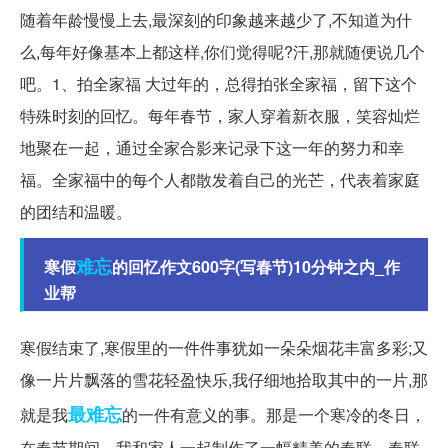
随着年龄慢慢上去,最深刻的印象越来越少了,不知道为什
么,每年好像基本上都这样,你们觉得呢?汗,那就随便说几个
吧。1、拍全家福 大过年的，总得拍张全家福，留下这个
特殊时刻的回忆。每年春节，家人穿着新衣服，笑容灿烂
地聚在一起，通过全家合影来记录下这一年的努力和幸
福。全家福中的每个人都散发着自己的光芒，代表着家庭
的团结和温暖。
难忘
寒假
的回忆作文600字(写春节)10分钟之内_作
业帮
寒假结束了,寒假里的一件件事犹如一朵朵烟花丰富多彩;又
像一片片飘落的雪花轻盈快乐,我仔细地拾取其中的一片,那
最难忘
就是我
的一件有意义的事。那是一个寒冷的冬日，
在春节期间，我和家人一起制作了一幅精美的春联。春联