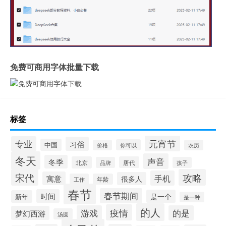
免费可商用字体批量下载
标签
元宵节
专业
习俗
中国
你可以
价格
农历
冬天
声音
冬季
北京
唐代
品牌
孩子
宋代
攻略
手机
寓意
很多人
工作
年龄
春节
春节期间
时间
是一个
新年
是一种
的人
疫情
游戏
的是
梦幻西游
汤圆