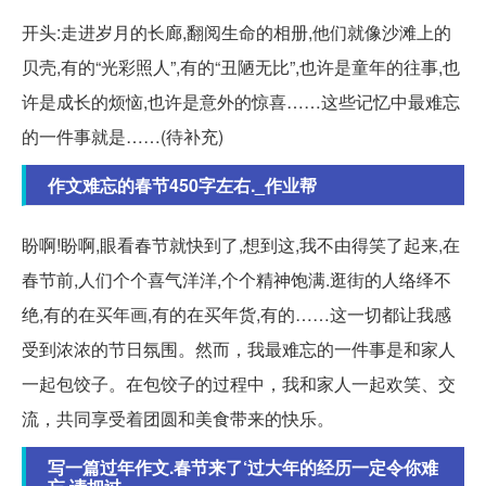
开头:走进岁月的长廊,翻阅生命的相册,他们就像沙滩上的
贝壳,有的“光彩照人”,有的“丑陋无比”,也许是童年的往事,也
许是成长的烦恼,也许是意外的惊喜……这些记忆中最难忘
的一件事就是……(待补充)
作文难忘的春节450字左右._作业帮
盼啊!盼啊,眼看春节就快到了,想到这,我不由得笑了起来,在
春节前,人们个个喜气洋洋,个个精神饱满.逛街的人络绎不
绝,有的在买年画,有的在买年货,有的……这一切都让我感
受到浓浓的节日氛围。然而，我最难忘的一件事是和家人
一起包饺子。在包饺子的过程中，我和家人一起欢笑、交
流，共同享受着团圆和美食带来的快乐。
写一篇过年作文.春节来了‘过大年的经历一定令你难