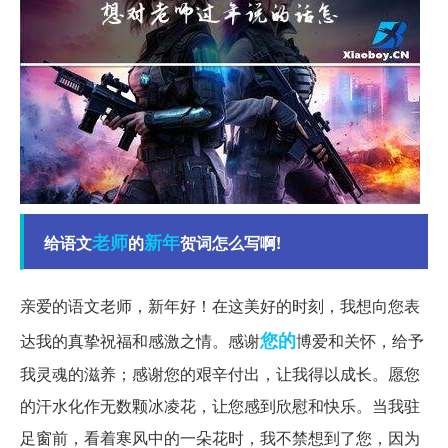
老师
新年
给语文
的
贺词怎么写啊!
亲爱的语文老师，新年好！在这美好的时刻，我想向您表
您的
达我的真挚祝福和感激之情。感谢
博爱和关怀，给予
我灵魂的滋养；感谢您的艰辛付出，让我得以成长。愿您
的汗水化作无数颗冰凌花，让您感到欣慰和快乐。当我驻
足窗前，看着寒风中的一朵花时，我不禁想到了您，因为