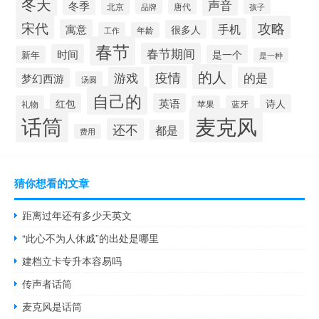
冬天
声音
冬季
北京
唐代
品牌
孩子
宋代
攻略
手机
寓意
很多人
工作
年龄
春节
春节期间
时间
是一个
新年
是一种
的人
疫情
游戏
的是
梦幻西游
汤圆
自己的
红包
英语
诗人
礼物
苹果
蓝牙
麦克风
话筒
还不
都是
费用
猜你想看的文章
距离过年还有多少天英文
“此心不为人休戚”的出处是哪里
建档立卡专升本容易吗
传声者话筒
麦克风是话筒