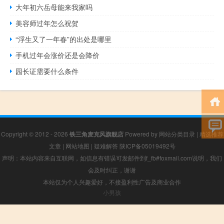
大年初六岳母能来我家吗
美容师过年怎么祝贺
“浮生又了一年春”的出处是哪里
手机过年会涨价还是会降价
园长证需要什么条件
Copyright © 2012 - 2026
铁三角麦克风旗舰店
Powered by
网站分类目录
|
精选推荐
文章
|
网站地图
|
疑难解答
陕ICP备05019492号
声明：本站内容来自互联网，如信息有错误可发邮件到f_fb#foxmail.com说明，我们
会及时纠正，谢谢
本站仅为个人兴趣爱好，不接盈利性广告及商业合作
小男孩