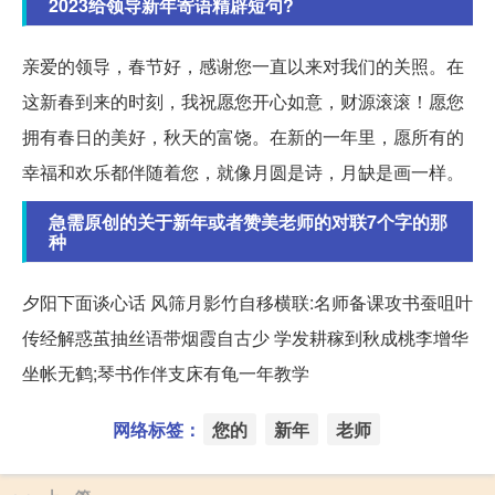
2023给领导新年寄语精辟短句?
亲爱的领导，春节好，感谢您一直以来对我们的关照。在
这新春到来的时刻，我祝愿您开心如意，财源滚滚！愿您
拥有春日的美好，秋天的富饶。在新的一年里，愿所有的
幸福和欢乐都伴随着您，就像月圆是诗，月缺是画一样。
急需原创的关于新年或者赞美老师的对联7个字的那
种
夕阳下面谈心话 风筛月影竹自移横联:名师备课攻书蚕咀叶
传经解惑茧抽丝语带烟霞自古少 学发耕稼到秋成桃李增华
坐帐无鹤;琴书作伴支床有龟一年教学
网络标签：
您的
新年
老师