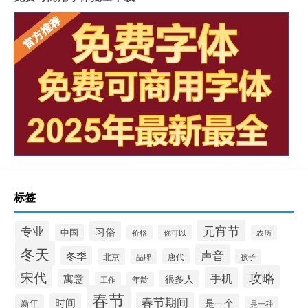
标签
元宵节
专业
习俗
中国
你可以
价格
农历
冬天
声音
冬季
北京
唐代
品牌
孩子
宋代
攻略
手机
寓意
很多人
工作
年龄
春节
春节期间
时间
是一个
新年
是一种