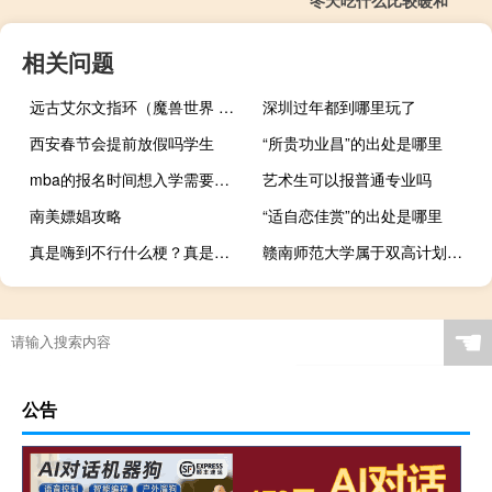
冬天吃什么比较暖和
相关问题
远古艾尔文指环（魔兽世界 埃古雷亚指环）
深圳过年都到哪里玩了
西安春节会提前放假吗学生
“所贵功业昌”的出处是哪里
mba的报名时间想入学需要参加什么样的考试
艺术生可以报普通专业吗
南美嫖娼攻略
“适自恋佳赏”的出处是哪里
真是嗨到不行什么梗？真是嗨到不行是什么意思什么梗
赣南师范大学属于双高计划院校吗
☚
公告