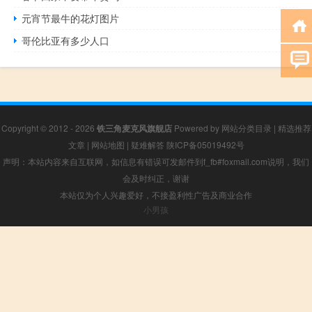
元宵节最牛的花灯图片
哥伦比亚有多少人口
Copyright © 2012 - 2026
铁三角麦克风旗舰店
Powered by
网站分类目录
|
精选推荐
文章
|
网站地图
|
疑难解答
陕ICP备05019492号
声明：本站内容来自互联网，如信息有错误可发邮件到f_fb#foxmail.com说明，我们
会及时纠正，谢谢
本站仅为个人兴趣爱好，不接盈利性广告及商业合作
小男孩