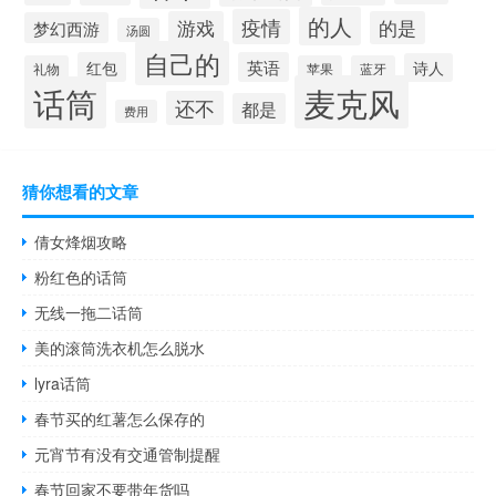
的人
疫情
游戏
的是
梦幻西游
汤圆
自己的
红包
英语
诗人
礼物
苹果
蓝牙
麦克风
话筒
还不
都是
费用
猜你想看的文章
倩女烽烟攻略
粉红色的话筒
无线一拖二话筒
美的滚筒洗衣机怎么脱水
lyra话筒
春节买的红薯怎么保存的
元宵节有没有交通管制提醒
春节回家不要带年货吗