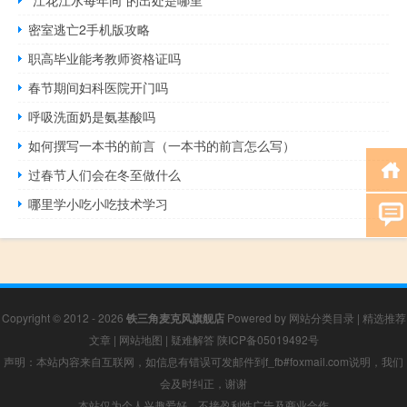
“江花江水每年同”的出处是哪里
密室逃亡2手机版攻略
职高毕业能考教师资格证吗
春节期间妇科医院开门吗
呼吸洗面奶是氨基酸吗
如何撰写一本书的前言（一本书的前言怎么写）
过春节人们会在冬至做什么
哪里学小吃小吃技术学习
Copyright © 2012 - 2026
铁三角麦克风旗舰店
Powered by
网站分类目录
|
精选推荐
文章
|
网站地图
|
疑难解答
陕ICP备05019492号
声明：本站内容来自互联网，如信息有错误可发邮件到f_fb#foxmail.com说明，我们
会及时纠正，谢谢
本站仅为个人兴趣爱好，不接盈利性广告及商业合作