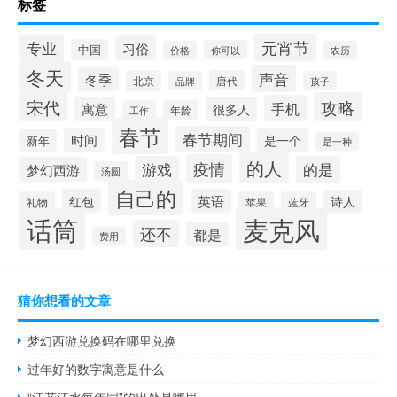
标签
元宵节
专业
习俗
中国
你可以
价格
农历
冬天
声音
冬季
北京
唐代
品牌
孩子
宋代
攻略
手机
寓意
很多人
工作
年龄
春节
春节期间
时间
是一个
新年
是一种
的人
疫情
游戏
的是
梦幻西游
汤圆
自己的
红包
英语
诗人
礼物
苹果
蓝牙
麦克风
话筒
还不
都是
费用
猜你想看的文章
梦幻西游兑换码在哪里兑换
过年好的数字寓意是什么