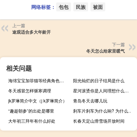
网络标签：
包包
民族
被面
上一篇
途观适合多大年龄开
下一篇
冬天怎么给家里暖气
相关问题
海绵宝宝加菲猫等经典角色出场游戏《尼克儿童频道全明星大乱斗 2》宣布 11 月 3 日发售 到底什么情况嘞
阳光灿烂的日子结局是什么
冬天感冒怎样驱寒调理
星河滚烫你是人间理想什么意思
jk罗琳简介中文（j k罗琳简介）
青岛冬天去哪儿玩
“趣趁朝参”的出处是哪里
刹车片刹车为什么响? 为什么起车刹车片响声
大年初三拜年有什么好处
长春天定山滑雪场开放时间