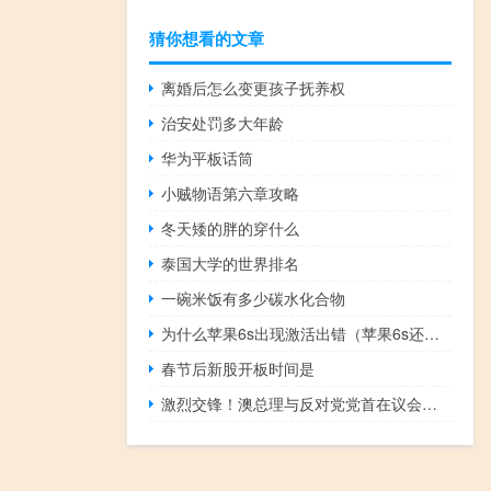
猜你想看的文章
离婚后怎么变更孩子抚养权
治安处罚多大年龄
华为平板话筒
小贼物语第六章攻略
冬天矮的胖的穿什么
泰国大学的世界排名
一碗米饭有多少碳水化合物
为什么苹果6s出现激活出错（苹果6s还原后激活出错）
春节后新股开板时间是
激烈交锋！澳总理与反对党党首在议会围绕“反犹太主义抬头”辩论 到底什么情况嘞