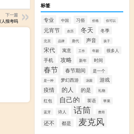
标签
下一篇
专业
习俗
中国
有人报考吗
你可以
价格
冬天
元宵节
冬季
农历
声音
北京
唐代
品牌
孩子
宋代
寓意
很多人
工作
年龄
攻略
手机
时间
新年
春节
春节期间
是一个
游戏
梦幻西游
汤圆
是一种
的人
疫情
的是
礼物
自己的
红包
英语
苹果
话筒
诗人
蓝牙
费用
麦克风
还不
都是