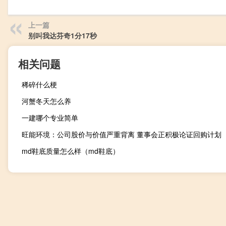
上一篇
别叫我达芬奇1分17秒
相关问题
稀碎什么梗
河蟹冬天怎么养
一建哪个专业简单
旺能环境：公司股价与价值严重背离 董事会正积极论证回购计划
md鞋底质量怎么样（md鞋底）