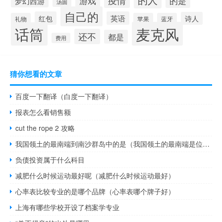
疫情
游戏
的是
梦幻西游
汤圆
自己的
红包
英语
诗人
礼物
苹果
蓝牙
麦克风
话筒
还不
都是
费用
猜你想看的文章
百度一下翻译（白度一下翻译）
报表怎么看销售额
cut the rope 2 攻略
我国领土的最南端到南沙群岛中的是（我国领土的最南端是位于南沙群岛中的）
负债投资属于什么科目
减肥什么时候运动最好呢（减肥什么时候运动最好）
心率表比较专业的是哪个品牌（心率表哪个牌子好）
上海有哪些学校开设了档案学专业