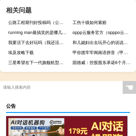
相关问题
公路工程期刊好投稿吗（公路工程是CSCD来源期刊吗）
工伤十级如何索赔
running man最搞笑的是哪几期,求推荐 runningman好看的几期
oppp云服务官方（opppo云服务）
我要活下去好玩吗（我还活着好玩吗）
和儿媳妇出去玩开心的说说（和儿媳妇在一起的快乐的说说）
埃及攻略下载
甲你揽牢牢闽南语拼音（甲你揽牢牢）
三星希望在下一代旗舰机型上使用四边显示屏
固德威：控股股东承诺6个月内不减持直接持有的公司股份
☚
公告