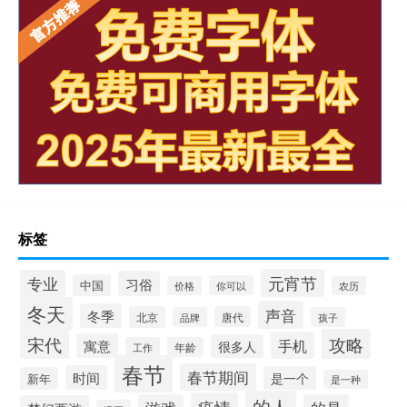
标签
元宵节
专业
习俗
中国
你可以
价格
农历
冬天
声音
冬季
北京
唐代
品牌
孩子
宋代
攻略
手机
寓意
很多人
工作
年龄
春节
春节期间
时间
是一个
新年
是一种
的人