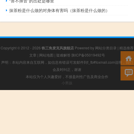
“兽不择音”的出处是哪里
抹茶粉是什么做的对身体有害吗（抹茶粉是什么做的）
Copyright © 2012 - 2026
铁三角麦克风旗舰店
Powered by
网站分类目录
|
精选推荐
文章
|
网站地图
|
疑难解答
陕ICP备05019492号
声明：本站内容来自互联网，如信息有错误可发邮件到f_fb#foxmail.com说明，我们
会及时纠正，谢谢
本站仅为个人兴趣爱好，不接盈利性广告及商业合作
小男孩