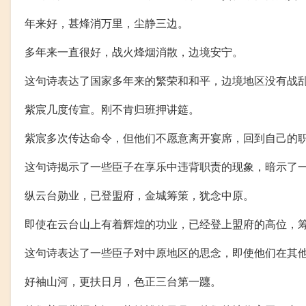
年来好，甚烽消万里，尘静三边。
多年来一直很好，战火烽烟消散，边境安宁。
这句诗表达了国家多年来的繁荣和和平，边境地区没有战
紫宸几度传宣。刚不肯归班押讲筵。
紫宸多次传达命令，但他们不愿意离开宴席，回到自己的
这句诗揭示了一些臣子在享乐中违背职责的现象，暗示了
纵云台勋业，已登盟府，金城筹策，犹念中原。
即使在云台山上有着辉煌的功业，已经登上盟府的高位，
这句诗表达了一些臣子对中原地区的思念，即使他们在其
好袖山河，更扶日月，色正三台第一躔。