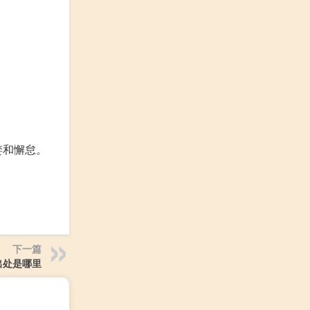
婪和懈怠。
下一篇
出处是哪里