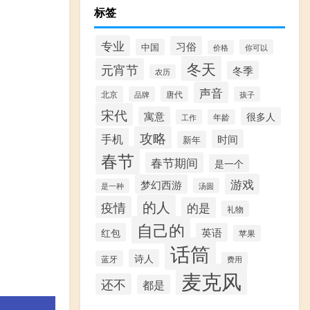
标签
专业
习俗
中国
你可以
价格
冬天
元宵节
冬季
农历
声音
北京
唐代
品牌
孩子
宋代
寓意
很多人
工作
年龄
攻略
手机
时间
新年
春节
春节期间
是一个
游戏
梦幻西游
汤圆
是一种
的人
疫情
的是
礼物
自己的
红包
英语
苹果
话筒
诗人
蓝牙
费用
麦克风
还不
都是