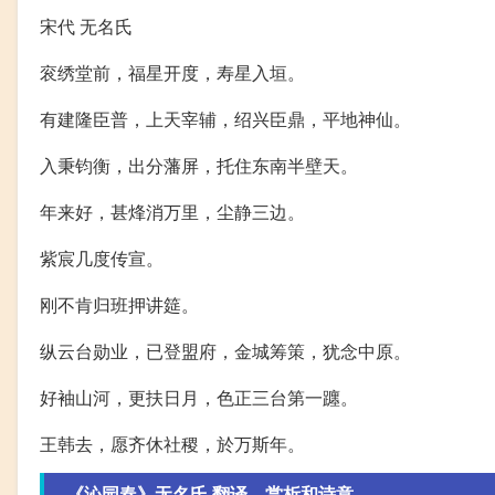
宋代 无名氏
衮绣堂前，福星开度，寿星入垣。
有建隆臣普，上天宰辅，绍兴臣鼎，平地神仙。
入秉钧衡，出分藩屏，托住东南半壁天。
年来好，甚烽消万里，尘静三边。
紫宸几度传宣。
刚不肯归班押讲筵。
纵云台勋业，已登盟府，金城筹策，犹念中原。
好袖山河，更扶日月，色正三台第一躔。
王韩去，愿齐休社稷，於万斯年。
《沁园春》无名氏 翻译、赏析和诗意