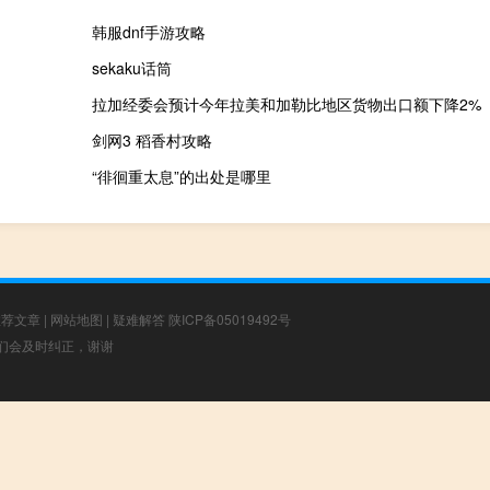
韩服dnf手游攻略
sekaku话筒
拉加经委会预计今年拉美和加勒比地区货物出口额下降2%
剑网3 稻香村攻略
“徘徊重太息”的出处是哪里
推荐文章
|
网站地图
|
疑难解答
陕ICP备05019492号
，我们会及时纠正，谢谢