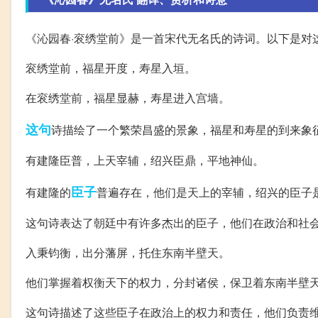
《沁园春·衮绣堂前》是一首宋代无名氏的诗词。以下是对
衮绣堂前，福星开度，寿星入垣。
在衮绣堂前，福星显赫，寿星进入宫墙。
这句
诗描绘了一个繁荣昌盛的景象，福星和寿星的到来象
有建隆臣普，上天宰辅，绍兴臣鼎，平地神仙。
臣子
有建隆的
普遍存在，他们是天上的宰辅，绍兴的臣子
这句诗表达了朝廷中有许多杰出的臣子，他们在政治和社
入秉钧衡，出分藩屏，托住东南半壁天。
他们掌握着权衡天下的权力，分封诸侯，保卫着东南半壁
这句诗描述了这些臣子在政治上的权力和责任，他们负责