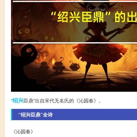
绍兴
“
臣鼎”出自宋代无名氏的《沁园春》。
“绍兴臣鼎”全诗
《沁园春》