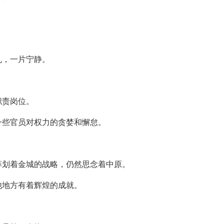
乱，一片宁静。
职责岗位。
一些官员对权力的贪婪和懈怠。
筹划着金城的战略，仍然思念着中原。
他地方有着辉煌的成就。