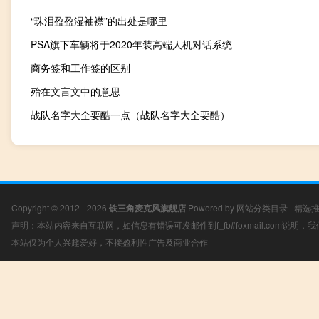
“珠泪盈盈湿袖襟”的出处是哪里
PSA旗下车辆将于2020年装高端人机对话系统
商务签和工作签的区别
殆在文言文中的意思
战队名字大全要酷一点（战队名字大全要酷）
Copyright © 2012 - 2026
铁三角麦克风旗舰店
Powered by
网站分类目录
|
精选
声明：本站内容来自互联网，如信息有错误可发邮件到f_fb#foxmail.com说明
本站仅为个人兴趣爱好，不接盈利性广告及商业合作