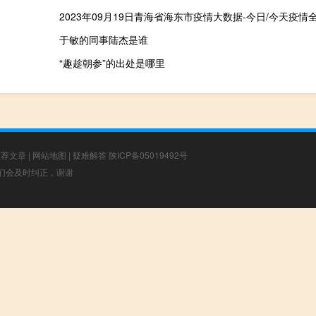
于敏的同事陆杰是谁
“趣趁朝参”的出处是哪里
推荐文章
|
网站地图
|
疑难解答
陕ICP备05019492号
，我们会及时纠正，谢谢