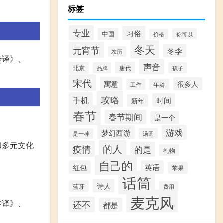
标签
专业
习俗
中国
你可以
价格
冬天
元宵节
冬季
农历
传译》、
声音
北京
唐代
品牌
孩子
宋代
寓意
很多人
工作
年龄
攻略
手机
时间
新年
春节
春节期间
是一个
游戏
梦幻西游
汤圆
是一种
和多元文化
的人
疫情
的是
礼物
自己的
红包
英语
苹果
话筒
诗人
蓝牙
费用
麦克风
传译》、
还不
都是