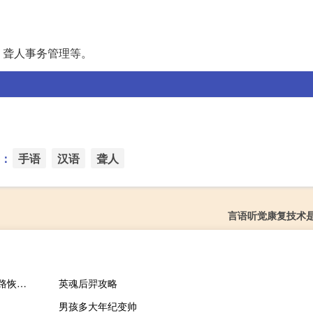
、聋人事务管理等。
：
手语
汉语
聋人
言语听觉康复技术
2023-11-17 22:00： S1济聊高速冠县站入口，缓行现象解除，道路恢复畅通。 A64idDYy ​​​
英魂后羿攻略
男孩多大年纪变帅