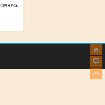
2023年09月19日青海省海东市疫情大数据-今日/今天疫情全网搜索最新实时消息动态情况通知播报
小男孩