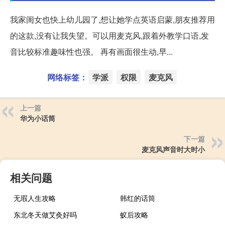
我家闺女也快上幼儿园了,想让她学点英语启蒙,朋友推荐用
的这款,没有让我失望。可以用麦克风,跟着外教学口语,发
音比较标准趣味性也强。 再有画面很生动,早...
网络标签：
学派
权限
麦克风
上一篇
华为小话筒
下一篇
麦克风声音时大时小
相关问题
无瑕人生攻略
韩红的话筒
东北冬天做艾灸好吗
蚁后攻略