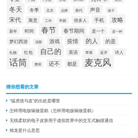
冬天
声音
冬季
北京
唐代
品牌
孩子
宋代
攻略
手机
寓意
很多人
工作
年龄
春节
春节期间
时间
是一个
新年
是一种
的人
疫情
游戏
的是
梦幻西游
汤圆
自己的
红包
英语
诗人
礼物
苹果
蓝牙
麦克风
话筒
还不
都是
费用
猜你想看的文章
“猛虎借与皮”的出处是哪里
怎样用电饭锅做蛋糕（怎样用电饭锅做蛋糕）
无线柔软的电子皮肤用于虚拟世界中的交互式触摸通信
烛龙是什么意思