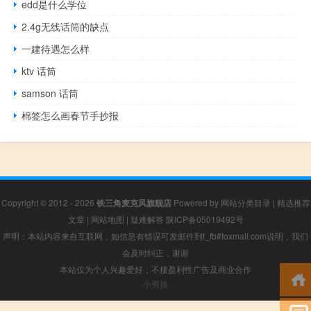
edd是什么学位
2.4g无线话筒的缺点
一建待遇怎么样
ktv 话筒
samson 话筒
棉签怎么画春节手抄报
Copyright © 2012 - 2026
铁三角麦克风旗舰店
Powered by
网站分类目录
|
精选推荐
文章
|
网站地图
|
疑难解答
陕ICP备05019492号
声明：本站内容来自互联网，如信息有错误可发邮件到f_fb#foxmail.com说明，我们
会及时纠正，谢谢
本站仅为个人兴趣爱好，不接盈利性广告及商业合作
小男孩