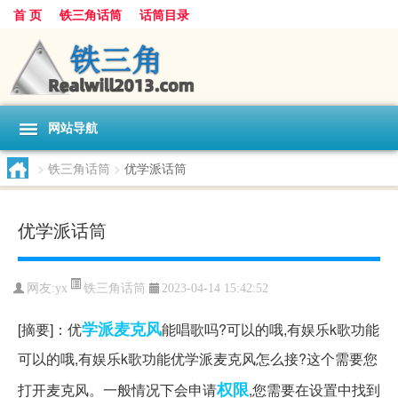
首 页
铁三角话筒
话筒目录
网站导航
>
铁三角话筒
>
优学派话筒
优学派话筒
铁三角话筒
网友:
yx
2023-04-14 15:42:52
学派
麦克风
[摘要]：优
能唱歌吗?可以的哦,有娱乐k歌功能
可以的哦,有娱乐k歌功能优学派麦克风怎么接?这个需要您
权限
打开麦克风。一般情况下会申请
,您需要在设置中找到