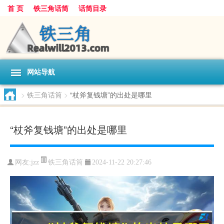
首 页
铁三角话筒
话筒目录
网站导航
>
铁三角话筒
>
“杖斧复钱塘”的出处是哪里
“杖斧复钱塘”的出处是哪里
铁三角话筒
网友:
jzz
2024-11-22 20:27:46