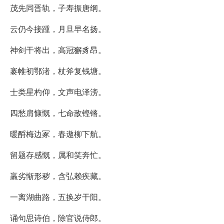
茂先同晋轨，子寿振唐纲。
云仍今接踵，月旦早名扬。
神剑干将出，高冠獬豸昂。
褰帷初鄂渚，杖斧复钱塘。
士类星杓仰，文声电泽滂。
四愁肩慷慨，七命敌铿锵。
暖酹梅边冢，春遨柳下航。
留题存感慨，属和笑奔忙。
羸劣惭形秽，含弘赖疾藏。
一离湖曲路，五换岁干阳。
诵句思诗伯，除官说侍郎。