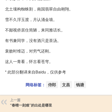
北土壤构蜘蛛割，南国翡翠自由翱翔。
雪不久浮玉渡，月认涌金墙。
不鄙视侨居住简陋，来同雅话长。
有书兼同学，没有酒只是茶汤。
衰败时维迈，对穷气还刚。
这人一青看，怀古看苍穹。
* 此部分翻译来自Baidu，仅供参考
网络标签：
侍郎
文昌
钱塘
上一篇
“春晴一刻难”的出处是哪里