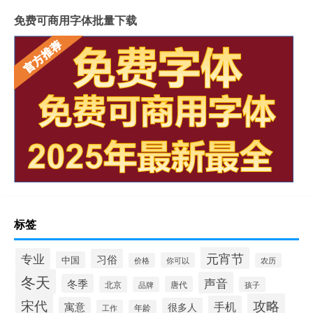
免费可商用字体批量下载
标签
元宵节
专业
习俗
中国
你可以
价格
农历
冬天
声音
冬季
北京
唐代
品牌
孩子
宋代
攻略
手机
寓意
很多人
工作
年龄