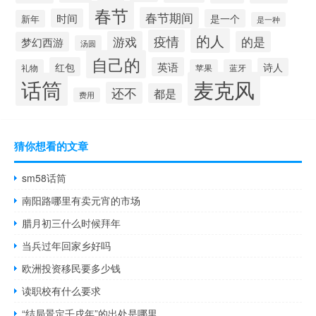
春节
春节期间
时间
是一个
新年
是一种
的人
疫情
游戏
的是
梦幻西游
汤圆
自己的
红包
英语
诗人
礼物
苹果
蓝牙
麦克风
话筒
还不
都是
费用
猜你想看的文章
sm58话筒
南阳路哪里有卖元宵的市场
腊月初三什么时候拜年
当兵过年回家乡好吗
欧洲投资移民要多少钱
读职校有什么要求
“结局景定壬戌年”的出处是哪里