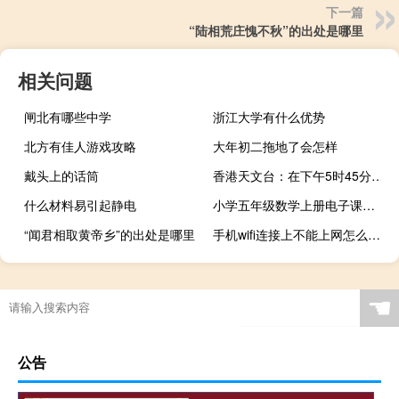
下一篇
“陆相荒庄愧不秋”的出处是哪里
相关问题
闸北有哪些中学
浙江大学有什么优势
北方有佳人游戏攻略
大年初二拖地了会怎样
戴头上的话筒
香港天文台：在下午5时45分取消黄色暴雨警告信号
什么材料易引起静电
小学五年级数学上册电子课本答案（小学五年级数学上册电子课本）
“闻君相取黄帝乡”的出处是哪里
手机wifi连接上不能上网怎么办（wifi连接上但上不了网）
☚
公告