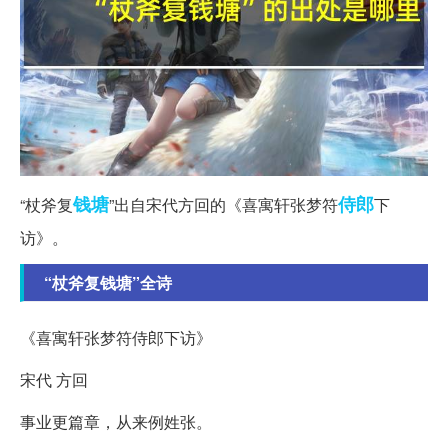
钱塘
侍郎
“杖斧复
”出自宋代方回的《喜寓轩张梦符
下
访》。
“杖斧复钱塘”全诗
《喜寓轩张梦符侍郎下访》
宋代 方回
事业更篇章，从来例姓张。