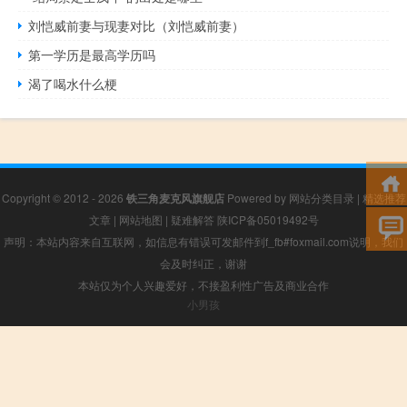
刘恺威前妻与现妻对比（刘恺威前妻）
第一学历是最高学历吗
渴了喝水什么梗
Copyright © 2012 - 2026
铁三角麦克风旗舰店
Powered by
网站分类目录
|
精选推荐
文章
|
网站地图
|
疑难解答
陕ICP备05019492号
声明：本站内容来自互联网，如信息有错误可发邮件到f_fb#foxmail.com说明，我们
会及时纠正，谢谢
本站仅为个人兴趣爱好，不接盈利性广告及商业合作
小男孩