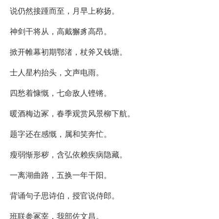
说仍然接踵而至，月早上称扬。
神剑干将从，高戴獬豸高昂。
掀开帷幕初期鄂渚，杖斧又钱塘。
士人星杓抬头，文声电雨。
四愁着慷慨，七命敌人铿锵。
暖酒梅边冢，春季观赏风景柳下航。
题字还在感慨，属和笑奔忙。
瘦弱惭形秽，含弘依赖疾病隐藏。
一离湖曲路，五换一年干阳。
背诵句子思诗伯，授官说侍郎。
班联参冢宰，我部佐文昌。