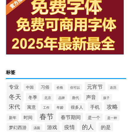
标签
元宵节
专业
习俗
中国
你可以
价格
农历
冬天
声音
冬季
北京
唐代
品牌
孩子
宋代
攻略
手机
寓意
很多人
工作
年龄
春节
春节期间
时间
是一个
新年
是一种
的人
疫情
游戏
的是
梦幻西游
汤圆