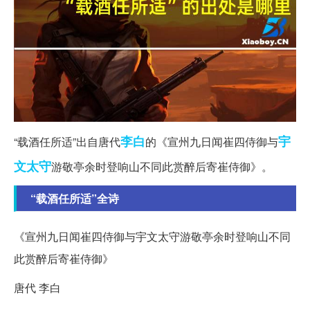
李白
宇
“载酒任所适”出自唐代
的《宣州九日闻崔四侍御与
文
太守
游敬亭余时登响山不同此赏醉后寄崔侍御》。
“载酒任所适”全诗
《宣州九日闻崔四侍御与宇文太守游敬亭余时登响山不同
此赏醉后寄崔侍御》
唐代 李白