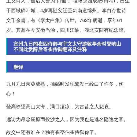
主义诗人，被后人誉为“诗仙”。祖籍陇西成纪(待考)，出生
于西域碎叶城，4岁再随父迁至剑南道绵州。李白存世诗
文千余篇，有《李太白集》传世。762年病逝，享年61
岁。其墓在今安徽当涂，四川江油、湖北安陆有纪念馆。
宣州九日闻崔四侍御与宇文太守游敬亭余时登响山
不同此赏醉后寄崔侍御翻译及注释
翻译
九月九日茱萸成熟，插鬓时发现鬓发已经白了许多，伤
心！
登高瞭望高山大海，满目凄凉，为古昔之人悲哀。
远访为吊念屈原而投沙之人，因为我也是逃名隐逸之客。
故交中还有谁在？独有崔亭伯崔侍御你了。