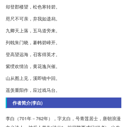
却登郡楼望，松色寒转碧。
咫尺不可亲，弃我如遗舄。
九卿天上落，五马道旁来。
列戟朱门晓，褰帏碧嶂开。
登高望远海，召客得英才。
紫绶欢情洽，黄花逸兴催。
山从图上见，溪即镜中回。
遥羡重阳作，应过戏马台。
作者简介(李白)
李白（701年－762年），字太白，号青莲居士，唐朝浪漫