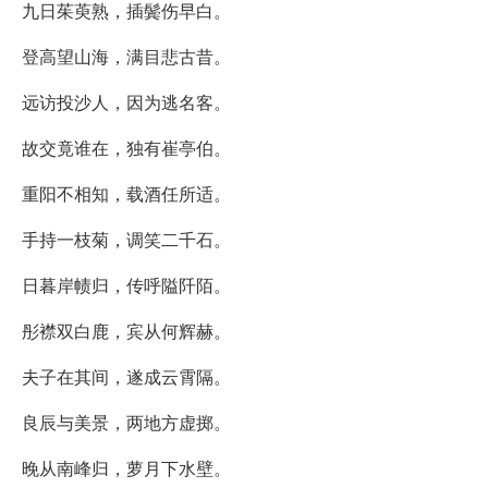
九日茱萸熟，插鬓伤早白。
登高望山海，满目悲古昔。
远访投沙人，因为逃名客。
故交竟谁在，独有崔亭伯。
重阳不相知，载酒任所适。
手持一枝菊，调笑二千石。
日暮岸帻归，传呼隘阡陌。
彤襟双白鹿，宾从何辉赫。
夫子在其间，遂成云霄隔。
良辰与美景，两地方虚掷。
晚从南峰归，萝月下水壁。