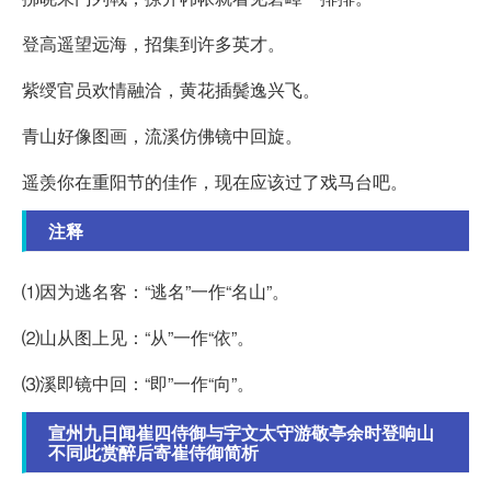
登高遥望远海，招集到许多英才。
紫绶官员欢情融洽，黄花插鬓逸兴飞。
青山好像图画，流溪仿佛镜中回旋。
遥羡你在重阳节的佳作，现在应该过了戏马台吧。
注释
⑴因为逃名客：“逃名”一作“名山”。
⑵山从图上见：“从”一作“依”。
⑶溪即镜中回：“即”一作“向”。
宣州九日闻崔四侍御与宇文太守游敬亭余时登响山
不同此赏醉后寄崔侍御简析