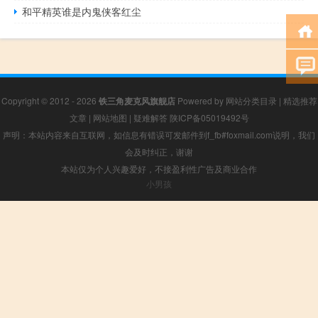
和平精英谁是内鬼侠客红尘
Copyright © 2012 - 2026
铁三角麦克风旗舰店
Powered by
网站分类目录
|
精选推荐
文章
|
网站地图
|
疑难解答
陕ICP备05019492号
声明：本站内容来自互联网，如信息有错误可发邮件到f_fb#foxmail.com说明，我们
会及时纠正，谢谢
本站仅为个人兴趣爱好，不接盈利性广告及商业合作
小男孩