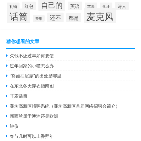
自己的
红包
英语
诗人
礼物
苹果
蓝牙
麦克风
话筒
还不
都是
费用
猜你想看的文章
欠钱不还过年如何要债
过年回家的小猫怎么办
“豁如抽扊扅”的出处是哪里
在东北冬天穿衣指南图
耳麦话筒
潍坊高新区招聘系统（潍坊高新区首届网络招聘会简介）
新西兰属于澳洲还是欧洲
钟仪
春节几时可以上香拜年