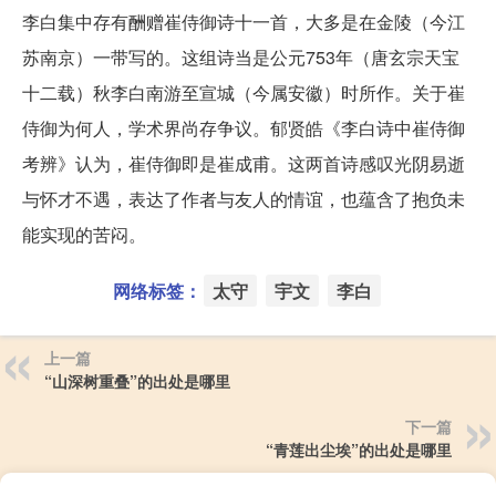
李白集中存有酬赠崔侍御诗十一首，大多是在金陵（今江
苏南京）一带写的。这组诗当是公元753年（唐玄宗天宝
十二载）秋李白南游至宣城（今属安徽）时所作。关于崔
侍御为何人，学术界尚存争议。郁贤皓《李白诗中崔侍御
考辨》认为，崔侍御即是崔成甫。这两首诗感叹光阴易逝
与怀才不遇，表达了作者与友人的情谊，也蕴含了抱负未
能实现的苦闷。
网络标签：
太守
宇文
李白
上一篇
“山深树重叠”的出处是哪里
下一篇
“青莲出尘埃”的出处是哪里