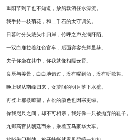
重阳节到了也不知道，放船载酒任水漂流。
我手持一枝菊花，和二千石的太守调笑。
日暮时分头戴头巾归岸，传呼之声充满阡陌。
一双白鹿拉着红色官车，后面宾客光辉显赫。
夫子你坐在其中，你我就像相隔云霄。
良辰与美景，白白地错过，没有喝到酒，没有听歌舞。
晚上我从南峰归来，女萝间的明月落下水壁。
再登上郡楼瞭望，古松的颜色也因寒更绿。
你我咫尺之间，却不可相亲，我好像一只被抛弃的鞋子。
九卿高官从朝廷而来，乘着五马豪华大车。
拂晓朱门列戟，撩开帏帐就看见碧嶂一排排。