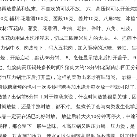
候再放香菜和葱末。不喜欢的可以不放。 六、高压锅可以开盖炖
0克 辅料:花雕酒150克、葱段15克、姜片10克、八角2粒、冰糖
、食材:五花肉、葱姜、花雕酒、生抽、老抽、香叶、八角、桂皮。 
的五花肉用温水洗净浮末，切成三四厘米见方的大块。 4、把粽
压力锅中 6、肉皮朝下，码入五花肉，加入砸碎的冰糖、老抽、
烧，开始启动，默认35分钟。 8、烹饪显示结束后打开盖子。 
七、红烧肉高压锅炖多长时间? 猪肉大约13分钟(老猪肉加四五分钟
汤汁(压力锅泄压后打开盖)，这样的菜做出来才有味道哟。 炒糖
嫌炒糖麻烦的也可一次多炒些糖再加水烧开每次放一些就可以了。
盐? 出锅前5分钟 1.对于炖汤来说，什么时间放盐很是关键，
锅时就放盐，还是半熟时放，都不对。 盐煮长了会与肉类发生化学
味品一定要在汤已炖好时放。 放盐后转大火10分钟再停火，中途
搅拌，那会留下一股生盐味。 4.高压锅又叫压力锅，压力煲，是
现象，对水施加压力，使水可以达到较高温度而不沸腾，以加快