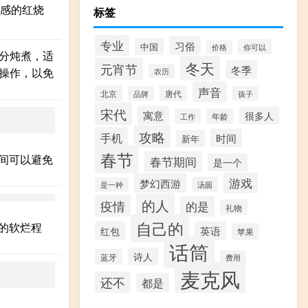
感的红烧
标签
专业
习俗
中国
你可以
价格
分炖煮，适
冬天
元宵节
冬季
操作，以免
农历
声音
北京
唐代
品牌
孩子
宋代
寓意
很多人
工作
年龄
攻略
手机
时间
新年
春节
时间可以避免
春节期间
是一个
游戏
梦幻西游
汤圆
是一种
的人
疫情
的是
礼物
自己的
适的软烂程
红包
英语
苹果
话筒
诗人
蓝牙
费用
麦克风
还不
都是