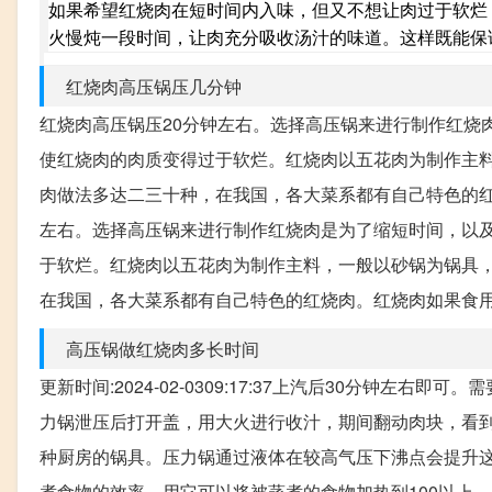
如果希望红烧肉在短时间内入味，但又不想让肉过于软烂，
火慢炖一段时间，让肉充分吸收汤汁的味道。这样既能保
红烧肉高压锅压几分钟
红烧肉高压锅压20分钟左右。选择高压锅来进行制作红烧
使红烧肉的肉质变得过于软烂。红烧肉以五花肉为制作主
肉做法多达二三十种，在我国，各大菜系都有自己特色的红烧
左右。选择高压锅来进行制作红烧肉是为了缩短时间，以
于软烂。红烧肉以五花肉为制作主料，一般以砂锅为锅具
在我国，各大菜系都有自己特色的红烧肉。红烧肉如果食
高压锅做红烧肉多长时间
更新时间:2024-02-0309:17:37上汽后30分钟
力锅泄压后打开盖，用大火进行收汁，期间翻动肉块，看到
种厨房的锅具。压力锅通过液体在较高气压下沸点会提升
煮食物的效率。用它可以将被蒸煮的食物加热到100以上