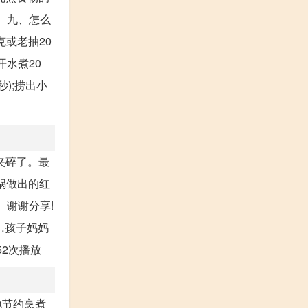
 九、怎么
克或老抽20
开水煮20
);捞出小
夹碎了。最
压锅做出的红
单。谢谢分享!
…孩子妈妈
52次播放
地节约烹煮