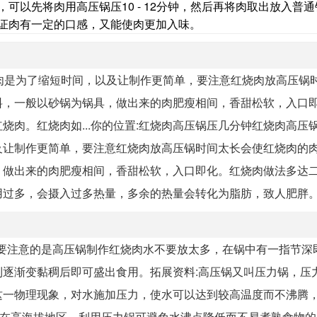
可以先将肉用高压锅压10 - 12分钟，然后再将肉取出放入普
证肉有一定的口感，又能使肉更加入味。
肉是为了缩短时间，以及让制作更简单，要注意红烧肉放高压锅
料，一般以砂锅为锅具，做出来的肉肥瘦相间，香甜松软，入口
肉。红烧肉如...你的位置:红烧肉高压锅压几分钟红烧肉高压锅
及让制作更简单，要注意红烧肉放高压锅时间太长会使红烧肉的
，做出来的肉肥瘦相间，香甜松软，入口即化。红烧肉做法多达
用过多，会摄入过多热量，多余的热量会转化为脂肪，致人肥胖
左右即可。需要注意的是高压锅制作红烧肉水不要放太多，在锅中有一指节
逐渐变黏稠后即可盛出食用。拓展资料:高压锅又叫压力锅，压
这一物理现象，对水施加压力，使水可以达到较高温度而不沸腾
，在高海拔地区，利用压力锅可避免水沸点降低而不易煮熟食物