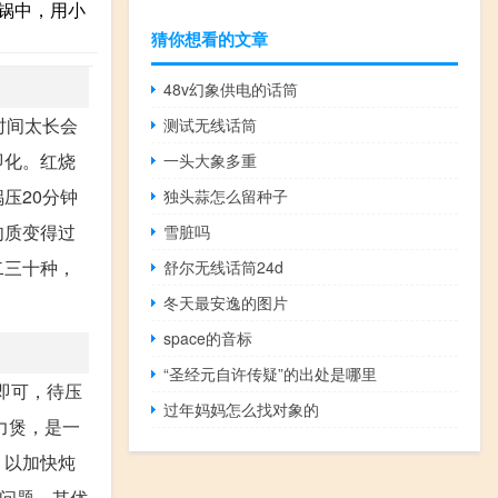
通锅中，用小
猜你想看的文章
48v幻象供电的话筒
时间太长会
测试无线话筒
即化。红烧
一头大象多重
压20分钟
独头蒜怎么留种子
肉质变得过
雪脏吗
二三十种，
舒尔无线话筒24d
。
冬天最安逸的图片
space的音标
“圣经元自许传疑”的出处是哪里
深即可，待压
过年妈妈怎么找对象的
力煲，是一
，以加快炖
的问题。其优