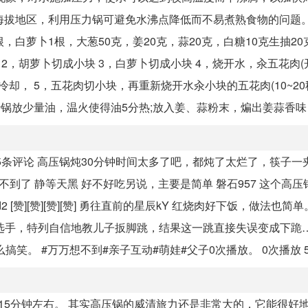
高海拔地区，利用压力锅可避免水沸点降低而不易煮熟食物的问题。
1根，白萝卜1根，大葱50克，姜20克，蒜20克，白糖10克生抽20
 2，胡萝卜切成小块 3，白萝卜切成小块 4，烧开水，汆五花肉(
却， 5，五花肉切小块，再重新烧开水汆小块的五花肉(10~20秒
炒锅放少量油，温火使得油5分热;放入姜、蒜粉末，煸出姜蒜香味
15条评论 高压锅炖30分钟时间太多了吧，都炖了太烂了，筷子一
找不到了 静等天黑 好不好吃另说，主要是简单 磐石957 这个高
萝d2 [赞][赞][赞][赞] 勇往直前的星辰kY 红烧肉好下饭，做法也简
黄金选手，特列自信地教儿子扳脚跳，结果这一跳直接失误变成下跪
笑。 #万万想不到#亲子互动#萌娃#父子0次播放。 0次播放 
15分钟左右。 其实高压锅的威清旅力还是非常大的，它能很好