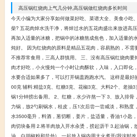
高压锅红烧肉上气几分钟,高压锅做红烧肉多长时间
今天小编为大家分享如何做菜好吃、菜谱大全、美食小吃、
柴? 五花肉焯水洗干净，将焯过水的五花肉盛出来放进高
再加入适量的冰糖，把锅中的冰糖熬成焦色，加入适量的水
炖好。 因为红烧肉的原料是精品五花肉，容易熟的，不需
不推荐常食用，三高人群慎用。 三、没有高压锅红烧肉要炖
肉才好吃，小火慢炖一个小时让肉酥软，入味，入口即化
水要合适如果多了，可以打开锅盖跑跑水汽。 这样是最好的
00克 辅料:精盐3克、红糖3克、花椒3克、大料2个、老抽
锅1分钟捞出备用。 2、红糖，水少许熬一下 3、放入排骨
力锅，放2勺刷锅水，桂皮，压1次后尝一尝咸淡，和熟度，
水3500毫升，料酒，葱切断，姜片，盐适量，香油1小匙
肉切块备用 2.将羊肉放入开水汆烫，捞起沥干 3.起油锅
油，白胡椒粉和盐外)，一起放入锅内用大火煮开(我这时改用