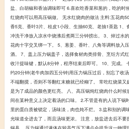
盐、白胡椒和香油调味即可 6.喜欢吃香菜和葱的，吃的时
红烧肉可以用高压锅做。 无水红烧肉的做法 主料:五花肉50
香5克、香叶3片、桂皮1小段、生抽60克、老抽1茶匙 1
冲洗干净放入凉水中烧沸后煮两三分钟捞出。 3、焯过水
花肉十字交叉绑一下。 5、葱姜、香叶、八角等调料放入
酒。 7、盖上压力锅盖子，选择食材肉类排骨、烹饪方式红
收汁提味键，默认8分钟，程序结束后即可。 10、完成。 
约20分钟(老牛肉加四五分钟)用压力锅压过后，别忘了收
不端翻搅，否则不等翻红末糖就已经糊了。 常吃红烧菜又
是为了成品的颜色更红亮。 八、高压锅炖红烧肉什么时候放
间在某种意义上决定着汤的口味。 2.不管是有的人说下
里的蛋白质被锁定，汤味淡，肉也炖不烂。 3.盐和别的调
光味道全进去了，而且汤味更浓。 注意，放盐进去后不要
锅具。 压力锅通过液体在较高气压下沸点会提升这一物理