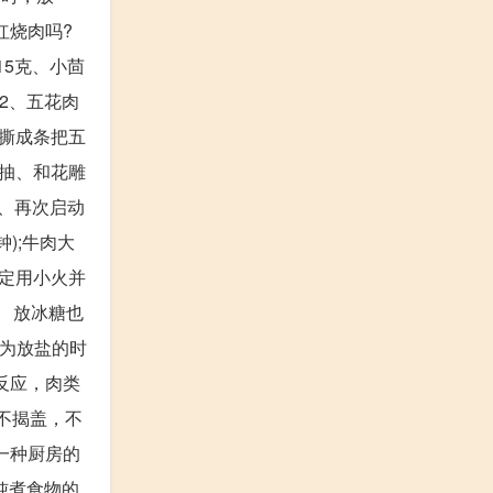
红烧肉吗?
15克、小茴
2、五花肉
叶撕成条把五
生抽、和花雕
9、再次启动
);牛肉大
一定用小火并
 放冰糖也
因为放盐的时
反应，肉类
不揭盖，不
一种厨房的
炖煮食物的