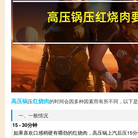
高压锅
红烧肉
压
的时间会因多种因素而有所不同，以下是
一、一般情况
15 - 30分钟
如果喜欢口感稍硬有嚼劲的红烧肉，高压锅上汽后压15