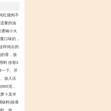
炖红烧肉不
入适量的油
普通锅小火
，重口味的，
'这样炖出的
别的香，放
料 排骨3
锅抄一下。开
5、放入压
900克，
胡萝卜及羊
调味料(除香
小时，放