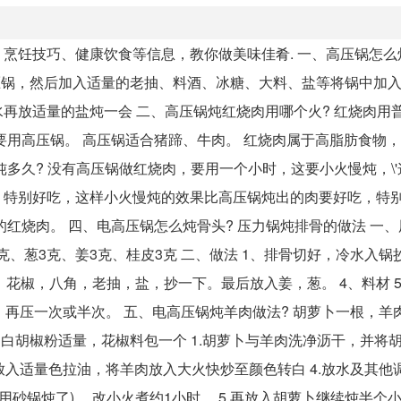
烹饪技巧、健康饮食等信息，教你做美味佳肴. 一、高压锅怎么
压锅，然后加入适量的老抽、料酒、冰糖、大料、盐等将锅中加
再放适量的盐炖一会 二、高压锅炖红烧肉用哪个火? 红烧肉用
要用高压锅。 高压锅适合猪蹄、牛肉。 红烧肉属于高脂肪食物
多久? 没有高压锅做红烧肉，要用一个小时，这要小火慢炖，\
，特别好吃，这样小火慢炖的效果比高压锅炖出的肉要好吃，特
红烧肉。 四、电高压锅怎么炖骨头? 压力锅炖排骨的做法 一、用
3克、葱3克、姜3克、桂皮3克 二、做法 1、排骨切好，冷水入
，花椒，八角，老抽，盐，抄一下。最后放入姜，葱。 4、料材 
再压一次或半次。 五、电高压锅炖羊肉做法? 胡萝卜一根，羊肉
，白胡椒粉适量，花椒料包一个 1.胡萝卜与羊肉洗净沥干，并将
，放入适量色拉油，将羊肉放入大火快炒至颜色转白 4.放水及其他
砂锅炖了)。 改小火煮约1小时。 5.再放入胡萝卜继续炖半个