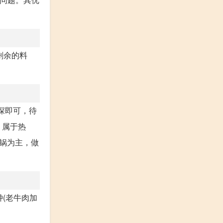
剩余的料
节深即可，待
，属于热
锅为主，做
钟(老牛肉加