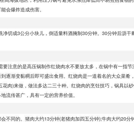
可能会爆炸造成伤害。
洗净切成3公分小块儿，倒适量料酒腌制30分钟。30分钟后沥干
0分钟左右。需要注意的是高压锅制作红烧肉水不要放太多，在锅中有一指
看到逐渐变黏稠后即可盛出食用。红烧肉是一道着名的大众菜肴
五花肉)来做，做法多达二三十种。红烧肉的烹饪技巧，锅具以砂
各地流传甚广，具有一定的营养价值。
不同的。猪肉大约13分钟(老猪肉加四五分钟);牛肉大约20分