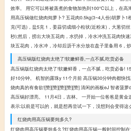
效率。 用它可以将被蒸煮的食物加热到100℃以上，在
用高压锅做红烧肉炖萝卜? 五花肉0.5kg(3~4人份)胡萝卜
克(可选)，盐5克 1，姜蒜切成细小粒状(近粉末)，大葱切丝
秒);然后，捞出大块五花肉，水扔掉，冷水冲洗五花肉快速冷
块五花肉，冷水冲，冷却后沥干水分放在盘子里备用 6，
高压锅版红烧肉太绝了!软嫩鲜香,一点不腻,吃货必备
高压锅版红烧肉太绝了!软嫩鲜香，一点不腻，吃货必备! 
好10分钟。 机智的露珠y 11个月前 高压锅30分钟肉都快
烧肉真的有食欲![赞][赞][赞][赞][赞] 清闲的画板eJ 智者菠
高压锅好漂亮。 11月4日，吉林。 一开始一位爸爸是
表示:以前是可以的，就是想再尝试一下，没想到会变得这么搞
红烧肉用高压锅要炖多久?
红烧肉用高压锅要炖多久?红烧肉用高压锅一般时间控制在