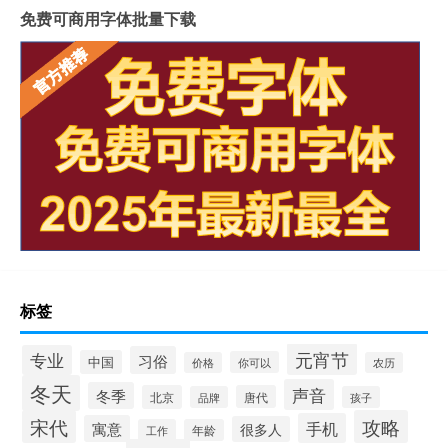
免费可商用字体批量下载
标签
元宵节
专业
习俗
中国
你可以
价格
农历
冬天
声音
冬季
北京
唐代
品牌
孩子
宋代
攻略
手机
寓意
很多人
工作
年龄