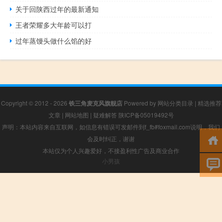
关于回陕西过年的最新通知
王者荣耀多大年龄可以打
过年蒸馒头做什么馅的好
Copyright © 2012 - 2026
铁三角麦克风旗舰店
Powered by
网站分类目录
|
精选推荐
文章
|
网站地图
|
疑难解答
陕ICP备05019492号
声明：本站内容来自互联网，如信息有错误可发邮件到f_fb#foxmail.com说明，我们
会及时纠正，谢谢
本站仅为个人兴趣爱好，不接盈利性广告及商业合作
小男孩