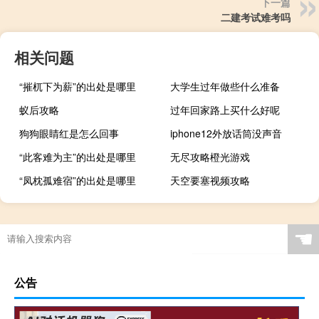
下一篇
二建考试难考吗
相关问题
“摧杌下为薪”的出处是哪里
大学生过年做些什么准备
蚁后攻略
过年回家路上买什么好呢
狗狗眼睛红是怎么回事
iphone12外放话筒没声音
“此客难为主”的出处是哪里
无尽攻略橙光游戏
“凤枕孤难宿”的出处是哪里
天空要塞视频攻略
☚
公告