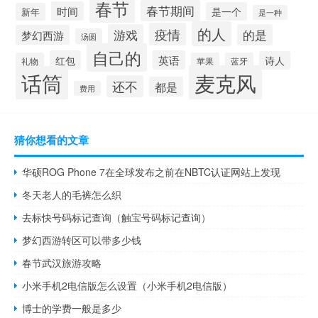
春节
春节期间
时间
是一个
新年
是一种
的人
疫情
游戏
的是
梦幻西游
汤圆
自己的
红包
英语
诗人
礼物
苹果
蓝牙
麦克风
话筒
还不
都是
费用
猜你想看的文章
华硕ROG Phone 7在全球发布之前在NBTC认证网站上发现
冬天老人的毛裤怎么织
去标快号码标记查询（触宝号码标记查询）
梦幻西游转区可以带多少钱
春节武汉旅游攻略
小米手机2电信版怎么设置（小米手机2电信版）
博士的学费一般是多少