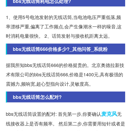
bbs无线话筒耗电怎么处理?
1、使用5号电池发射的无线话筒,当电池电压严重低落,频
率漂移严重,偏离了工作频点,会产生像潮水一样的噪音,这
时消耗电量很快。 2、话筒发射与接收机距离太远。
bbs无线话筒666价格多少?_其他问答_系统粉
据我所知bbs无线话筒666的价格挺贵的。北京奥德拉新技
术有限公司的bbs无线话筒666,价格是1400元,具有极强的
震撼力,频响宽,超心型指向设计,灵敏度高。
bbs无线话筒怎么配对?
麦克风
bbs无线话筒设置的配对: 首先第一步,你要确认
无
线接收器上是否有频率。 然后第二步,你需要用短针或者是