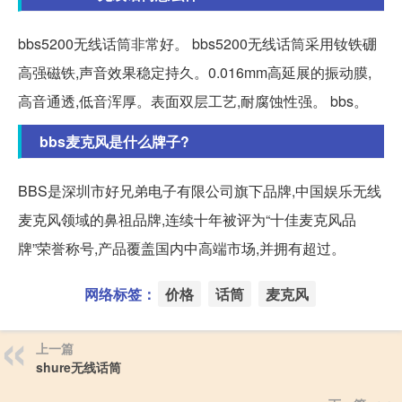
bbs5200无线话筒非常好。 bbs5200无线话筒采用钕铁硼
高强磁铁,声音效果稳定持久。0.016mm高延展的振动膜,
高音通透,低音浑厚。表面双层工艺,耐腐蚀性强。 bbs。
bbs麦克风是什么牌子?
BBS是深圳市好兄弟电子有限公司旗下品牌,中国娱乐无线
麦克风领域的鼻祖品牌,连续十年被评为“十佳麦克风品
牌”荣誉称号,产品覆盖国内中高端市场,并拥有超过。
网络标签：
价格
话筒
麦克风
上一篇
shure无线话筒