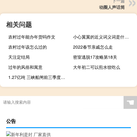
下一篇
动圈人声话筒
相关问题
农村过年能办年货吗作文
小心翼翼的近义词义词是什么（小心翼翼的近义词成语）
农村过年该怎么过的
2022春节亲戚怎么走
天注定结局
密室逃脱17攻略第18关
过年的风俗和寓意
大年初二可以煎水饺吃么
1.27亿吨 三峡船闸前三季度货运量再创历史新高
☚
公告