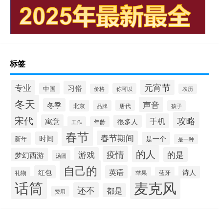
标签
元宵节
专业
习俗
中国
你可以
价格
农历
冬天
声音
冬季
北京
唐代
品牌
孩子
宋代
攻略
手机
寓意
很多人
工作
年龄
春节
春节期间
时间
是一个
新年
是一种
的人
疫情
游戏
的是
梦幻西游
汤圆
自己的
红包
英语
诗人
礼物
苹果
蓝牙
麦克风
话筒
还不
都是
费用