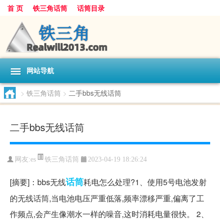
首 页
铁三角话筒
话筒目录
网站导航
>
铁三角话筒
>
二手bbs无线话筒
二手bbs无线话筒
铁三角话筒
网友:
es
2023-04-19 18:26:24
话筒
[摘要]：bbs无线
耗电怎么处理?1、使用5号电池发射
的无线话筒,当电池电压严重低落,频率漂移严重,偏离了工
作频点,会产生像潮水一样的噪音,这时消耗电量很快。 2、