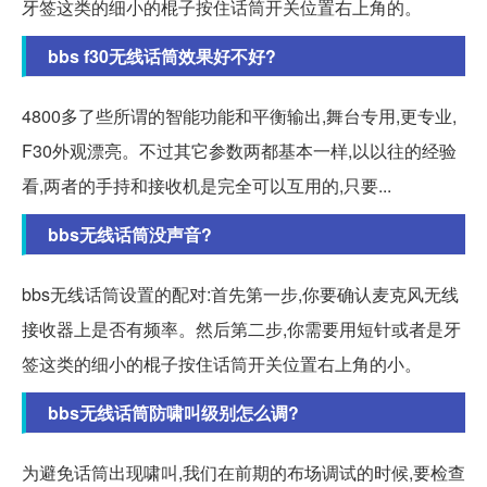
牙签这类的细小的棍子按住话筒开关位置右上角的。
bbs f30无线话筒效果好不好?
4800多了些所谓的智能功能和平衡输出,舞台专用,更专业,
F30外观漂亮。不过其它参数两都基本一样,以以往的经验
看,两者的手持和接收机是完全可以互用的,只要...
bbs无线话筒没声音?
bbs无线话筒设置的配对:首先第一步,你要确认麦克风无线
接收器上是否有频率。然后第二步,你需要用短针或者是牙
签这类的细小的棍子按住话筒开关位置右上角的小。
bbs无线话筒防啸叫级别怎么调?
为避免话筒出现啸叫,我们在前期的布场调试的时候,要检查