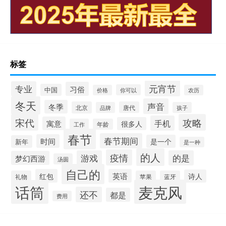
标签
元宵节
专业
习俗
中国
你可以
价格
农历
冬天
声音
冬季
北京
唐代
品牌
孩子
宋代
攻略
手机
寓意
很多人
工作
年龄
春节
春节期间
时间
是一个
新年
是一种
的人
疫情
游戏
的是
梦幻西游
汤圆
自己的
红包
英语
诗人
礼物
苹果
蓝牙
麦克风
话筒
还不
都是
费用