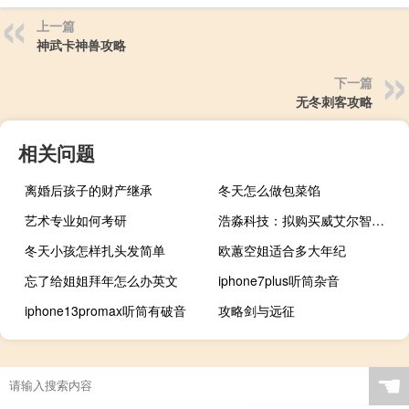
上一篇
神武卡神兽攻略
下一篇
无冬刺客攻略
相关问题
离婚后孩子的财产继承
冬天怎么做包菜馅
艺术专业如何考研
浩淼科技：拟购买威艾尔智能100%股权公司股票拟自10月16日起停牌至10月30日
冬天小孩怎样扎头发简单
欧蕙空姐适合多大年纪
忘了给姐姐拜年怎么办英文
iphone7plus听筒杂音
iphone13promax听筒有破音
攻略剑与远征
☚