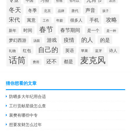
中国
你可以
价格
农历
冬天
声音
冬季
北京
唐代
品牌
孩子
宋代
攻略
手机
寓意
很多人
工作
年龄
春节
春节期间
时间
是一个
新年
是一种
的人
疫情
游戏
的是
梦幻西游
汤圆
自己的
红包
英语
诗人
礼物
苹果
蓝牙
麦克风
话筒
还不
都是
费用
猜你想看的文章
防晒多大年纪用合适
工行贡献星级怎么查
襄樊有哪些中专
想要发财怎么过年