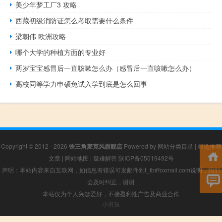
美少年梦工厂3 攻略
西藏初级消防证怎么考取需要什么条件
梁朝伟 欧洲攻略
哪个大学的种植方面的专业好
两岁宝宝感冒后一直咳嗽怎么办（感冒后一直咳嗽怎么办）
高校同等学力申硕免试入学到底是怎么回事
Copyright © 2012 - 2026
铁三角麦克风旗舰店
Powered by
网站分类目录
|
精选推荐
文章
|
网站地图
|
疑难解答
陕ICP备05019492号
声明：本站内容来自互联网，如信息有错误可发邮件到f_fb#foxmail.com说明，我们
会及时纠正，谢谢
本站仅为个人兴趣爱好，不接盈利性广告及商业合作
小男孩