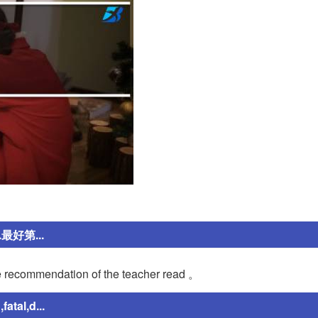
最好第...
 recommendation of the teacher read 。
al,d...