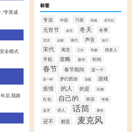
标签
,“学英成
专业
习俗
中国
你可以
价格
冬天
元宵节
冬季
农历
声音
北京
唐代
品牌
孩子
宋代
寓意
很多人
工作
年龄
入安全模式
攻略
手机
时间
新年
春节
春节期间
是一个
游戏
梦幻西游
汤圆
是一种
的人
疫情
的是
礼物
年后,我路
自己的
红包
英语
苹果
话筒
诗人
蓝牙
费用
麦克风
还不
都是