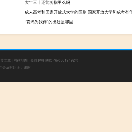
大年三十还能剪指甲么吗
成人高考和国家开放式大学的区别 国家开放大学和成考有
“哀鸿为我伴”的出处是哪里
推荐文章
|
网站地图
|
疑难解答
陕ICP备05019492号
，我们会及时纠正，谢谢