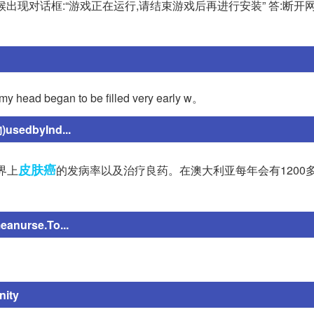
候出现对话框:“游戏正在运行,请结束游戏后再进行安装” 答:断开
, my head began to be filled very early w。
usedbyInd...
皮肤癌
世界上
的发病率以及治疗良药。在澳大利亚每年会有1200
eanurse.To...
nity