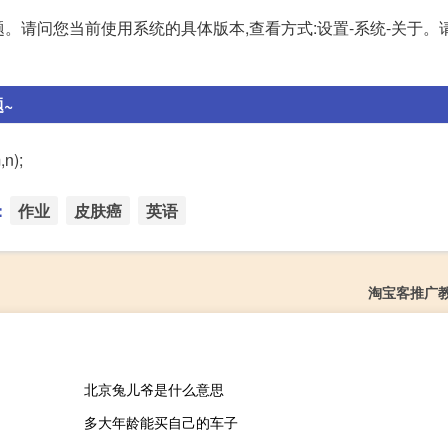
题。请问您当前使用系统的具体版本,查看方式:设置-系统-关于。
题~
,n);
：
作业
皮肤癌
英语
淘宝客推广
北京兔儿爷是什么意思
多大年龄能买自己的车子