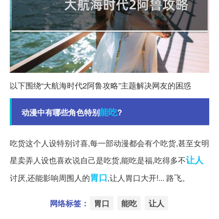
以下围绕“大航海时代2阿鲁攻略”主题解决网友的困惑
能吃
动漫中有哪些角色特别
?
吃货这个人设特别讨喜,每一部动漫都会有个吃货,甚至女明
让人
星卖弄人设也喜欢说自己是吃货,能吃是福,吃得多不
胃口
讨厌,还能影响周围人的
,让人胃口大开!... 路飞。
网络标签：
胃口
能吃
让人