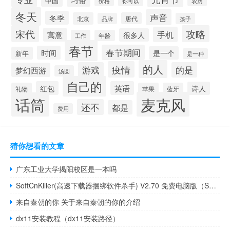
中国
你可以
价格
农历
冬天
声音
冬季
北京
唐代
品牌
孩子
宋代
攻略
手机
寓意
很多人
工作
年龄
春节
春节期间
时间
是一个
新年
是一种
的人
疫情
游戏
的是
梦幻西游
汤圆
自己的
红包
英语
诗人
礼物
苹果
蓝牙
麦克风
话筒
还不
都是
费用
猜你想看的文章
广东工业大学揭阳校区是一本吗
SoftCnKiller(高速下载器捆绑软件杀手) V2.70 免费电脑版（SoftCnKiller(高速下载器捆绑软件杀手) V2.70 免费电脑版功能简介）
来自秦朝的你 关于来自秦朝的你的介绍
dx11安装教程（dx11安装路径）