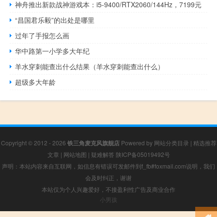
神舟推出新款战神游戏本：i5-9400/RTX2060/144Hz，7199元
“昌国君乐毅”的出处是哪里
过年了手报怎么画
华中路第一小学多大年纪
羊水穿刺能查出什么结果（羊水穿刺能查出什么）
超级多大年龄
Copyright © 2012 - 2026
铁三角麦克风旗舰店
Powered by
网站分类目录
|
精选推荐
文章
|
网站地图
|
疑难解答
陕ICP备05019492号
声明：本站内容来自互联网，如信息有错误可发邮件到f_fb#foxmail.com说明，我们
会及时纠正，谢谢
本站仅为个人兴趣爱好，不接盈利性广告及商业合作
小男孩