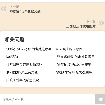
上一篇
密室逃亡2手机版攻略
下一篇
三国赵云传攻略图片
相关问题
“廊庙江湖未易评”的出处是哪里
冬天晚上胸闷原因
kbs话筒
“堕在诸佛数”的出处是哪里
过年回家反苏需要隔离吗
“我梦见君”的出处是哪里
梦幻西游2怎么买角色
壁挂炉砰砰响是怎么回事
陪孩子过年的话怎么说
☚