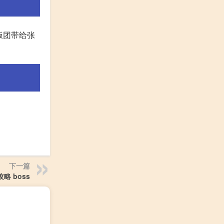
饭团带给张
下一篇
略 boss