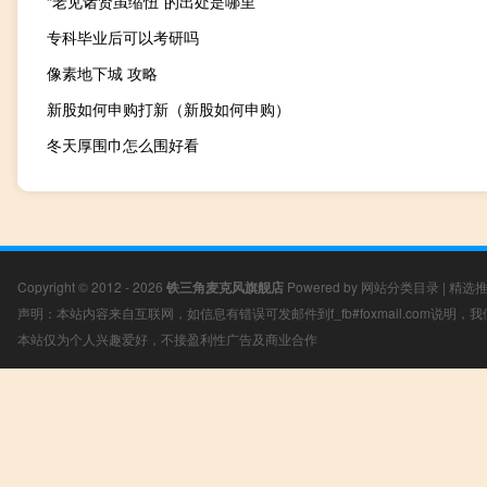
“老见诸贤虽缩忸”的出处是哪里
专科毕业后可以考研吗
像素地下城 攻略
新股如何申购打新（新股如何申购）
冬天厚围巾怎么围好看
Copyright © 2012 - 2026
铁三角麦克风旗舰店
Powered by
网站分类目录
|
精选
声明：本站内容来自互联网，如信息有错误可发邮件到f_fb#foxmail.com说明
本站仅为个人兴趣爱好，不接盈利性广告及商业合作