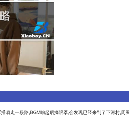
罩搭肩走一段路,BGM响起后摘眼罩,会发现已经来到了下河村,周