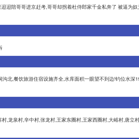
宝千里迢迢陪哥哥进京赶考,哥哥却拐着杜侍郎家千金私奔了 被逼为
拆
沟北,餐饮旅游住宿设施齐全,水库面积一眼望不到边!钓位水深19
寨村,龙泉村,辛中村,张龙村,王家东圈村,王家西圈村,大峪村,唐立村