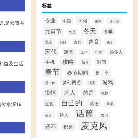
标签
专业
习俗
中国
你可以
价格
史,是云霄县
冬天
元宵节
冬季
农历
声音
北京
唐代
品牌
孩子
宋代
寓意
很多人
工作
年龄
攻略
手机
时间
新年
的利益及生活
春节
春节期间
是一个
游戏
梦幻西游
汤圆
是一种
的人
疫情
的是
礼物
自己的
红包
英语
位水深19
苹果
话筒
诗人
蓝牙
费用
麦克风
还不
都是