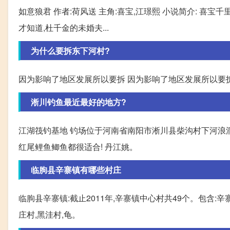
如意狼君 作者:荷风送 主角:喜宝,江璟熙 小说简介: 喜
才知道,杜千金的未婚夫...
为什么要拆东下河村?
因为影响了地区发展所以要拆 因为影响了地区发展所以要
淅川钓鱼最近最好的地方?
江湖筏钓基地 钓场位于河南省南阳市淅川县柴沟村下河浪洞
红尾鲤鱼鲫鱼都很适合! 丹江姚。
临朐县辛寨镇有哪些村庄
临朐县辛寨镇:截止2011年,辛寨镇中心村共49个。包含:辛
庄村,黑洼村,龟。