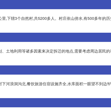
里,下辖3个自然村,共5200多人。村庄依山傍水,有500多年的历
市规划、土地利用等诸多因素来决定拆迁的地点,需要考虑周边居民
下河浪洞沟北,餐饮旅游住宿设施齐全,水库面积一眼望不到边!钓