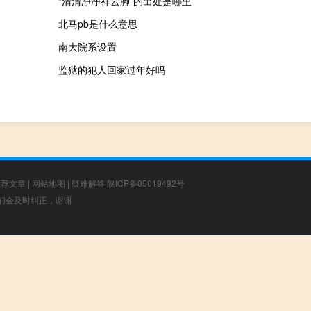
“清清净净祥云脚”的出处是哪里
北马pb是什么意思
南大院系设置
监狱的犯人回家过年好吗
推荐文章
|
网站地图
|
疑难解答
陕ICP备05019492号
，我们会及时纠正，谢谢