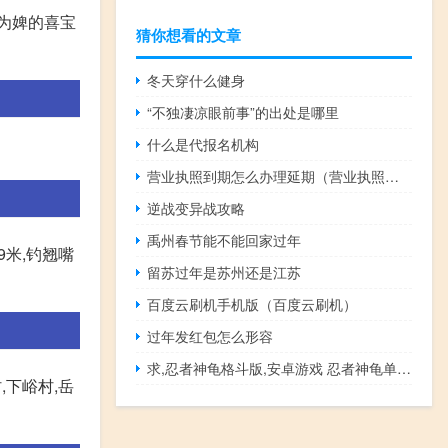
奴为婢的喜宝
猜你想看的文章
冬天穿什么健身
“不独凄凉眼前事”的出处是哪里
什么是代报名机构
营业执照到期怎么办理延期（营业执照到期怎么延期）
逆战变异战攻略
禹州春节能不能回家过年
米,钓翘嘴
留苏过年是苏州还是江苏
百度云刷机手机版（百度云刷机）
过年发红包怎么形容
求,忍者神龟格斗版,安卓游戏 忍者神龟单机游戏
,下峪村,岳