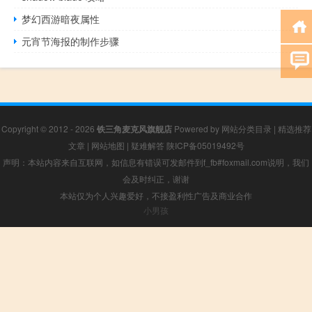
梦幻西游暗夜属性
元宵节海报的制作步骤
Copyright © 2012 - 2026
铁三角麦克风旗舰店
Powered by
网站分类目录
|
精选推荐
文章
|
网站地图
|
疑难解答
陕ICP备05019492号
声明：本站内容来自互联网，如信息有错误可发邮件到f_fb#foxmail.com说明，我们
会及时纠正，谢谢
本站仅为个人兴趣爱好，不接盈利性广告及商业合作
小男孩