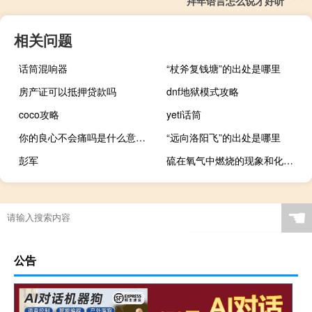
拜年语言怎么说才好听
相关问题
话筒混响器
“杖斧复钱塘”的出处是哪里
房产证可以抵押贷款吗
dnf地狱模式攻略
coco攻略
yeti话筒
你的良心不会痛吗是什么意思，怎么幽默回复什么梗
“远向洛阳飞”的出处是哪里
彭军
硫在氧气中燃烧的现象和化学方程式（硫在氧气中燃烧的现象）
☚
公告