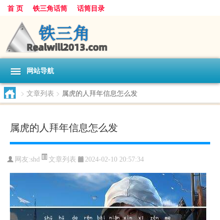
首 页
铁三角话筒
话筒目录
网站导航
>
文章列表
>
属虎的人拜年信息怎么发
属虎的人拜年信息怎么发
文章列表
网友:
shd
2024-02-10 20:57:34