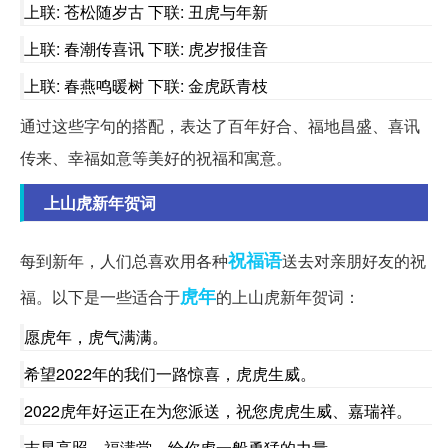
上联: 苍松随岁古 下联: 丑虎与年新
上联: 春潮传喜讯 下联: 虎岁报佳音
上联: 春燕鸣暖树 下联: 金虎跃青枝
通过这些字句的搭配，表达了百年好合、福地昌盛、喜讯
传来、幸福如意等美好的祝福和寓意。
上山虎新年贺词
祝福语
每到新年，人们总喜欢用各种
送去对亲朋好友的祝
虎年
福。以下是一些适合于
的上山虎新年贺词：
愿虎年，虎气满满。
希望2022年的我们一路惊喜，虎虎生威。
2022虎年好运正在为您派送，祝您虎虎生威、嘉瑞祥。
吉星高照，福满堂，给你虎一般勇猛的力量。