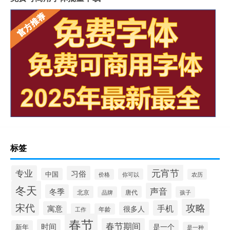
标签
元宵节
专业
习俗
中国
你可以
价格
农历
冬天
声音
冬季
北京
唐代
品牌
孩子
宋代
攻略
手机
寓意
很多人
工作
年龄
春节
春节期间
时间
是一个
新年
是一种