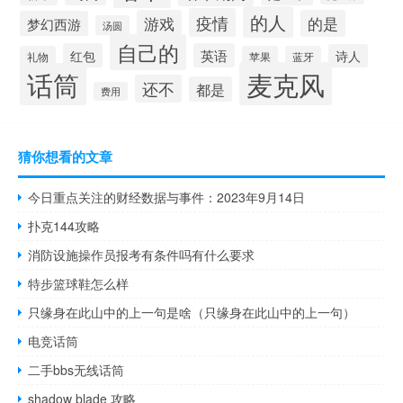
的人
疫情
游戏
的是
梦幻西游
汤圆
自己的
红包
英语
诗人
礼物
苹果
蓝牙
麦克风
话筒
还不
都是
费用
猜你想看的文章
今日重点关注的财经数据与事件：2023年9月14日
扑克144攻略
消防设施操作员报考有条件吗有什么要求
特步篮球鞋怎么样
只缘身在此山中的上一句是啥（只缘身在此山中的上一句）
电竞话筒
二手bbs无线话筒
shadow blade 攻略