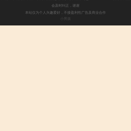
会及时纠正，谢谢
本站仅为个人兴趣爱好，不接盈利性广告及商业合作
小男孩