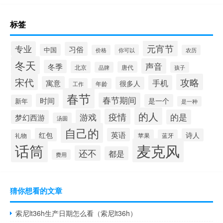
标签
元宵节
专业
习俗
中国
你可以
价格
农历
冬天
声音
冬季
北京
唐代
品牌
孩子
宋代
攻略
手机
寓意
很多人
工作
年龄
春节
春节期间
时间
是一个
新年
是一种
的人
疫情
游戏
的是
梦幻西游
汤圆
自己的
红包
英语
诗人
礼物
苹果
蓝牙
麦克风
话筒
还不
都是
费用
猜你想看的文章
索尼lt36h生产日期怎么看（索尼lt36h）