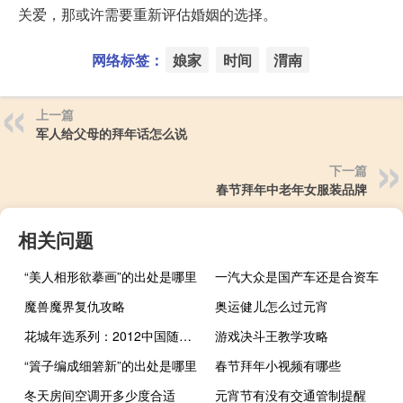
关爱，那或许需要重新评估婚姻的选择。
网络标签：
娘家
时间
渭南
上一篇
军人给父母的拜年话怎么说
下一篇
春节拜年中老年女服装品牌
相关问题
“美人相形欲摹画”的出处是哪里
一汽大众是国产车还是合资车
魔兽魔界复仇攻略
奥运健儿怎么过元宵
花城年选系列：2012中国随笔年选(关于花城年选系列：2012中国随笔年选简述)
游戏决斗王教学攻略
“篢子编成细箬新”的出处是哪里
春节拜年小视频有哪些
冬天房间空调开多少度合适
元宵节有没有交通管制提醒