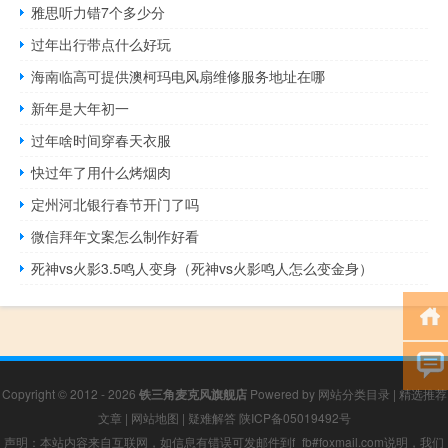
雅思听力错7个多少分
过年出行带点什么好玩
海南临高可提供澳柯玛电风扇维修服务地址在哪
新年是大年初一
过年啥时间穿春天衣服
快过年了用什么烤烟肉
定州河北银行春节开门了吗
微信拜年文案怎么制作好看
死神vs火影3.5鸣人变身（死神vs火影鸣人怎么变金身）
Copyright © 2012 - 2026
铁三角麦克风旗舰店
Powered by
网站分类目录
|
精选推荐
文章
|
网站地图
|
疑难解答
陕ICP备05019492号
声明：本站内容来自互联网，如信息有错误可发邮件到f_fb#foxmail.com说明，我们