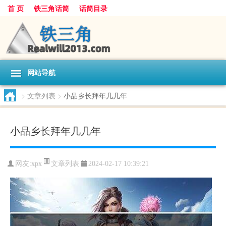
首 页
铁三角话筒
话筒目录
网站导航
>
文章列表
>
小品乡长拜年几几年
小品乡长拜年几几年
文章列表
网友:
xpx
2024-02-17 10:39:21