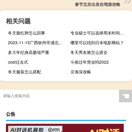
春节北京出发自驾游攻略
相关问题
冬天脸红肿怎么回事
专业硕士可以选择周末时间到校上课吗
2023-11-15广西钦州市浦北县(鹿茸菇)的报价是多少
哪里可以找到日本电影网站？
多大年纪身高萎缩严重
冬天男友裤怎么搭女
cost过去式
斗南过年营业吗2022
冬天服装怎么搭配
京海深攻略
☚
公告