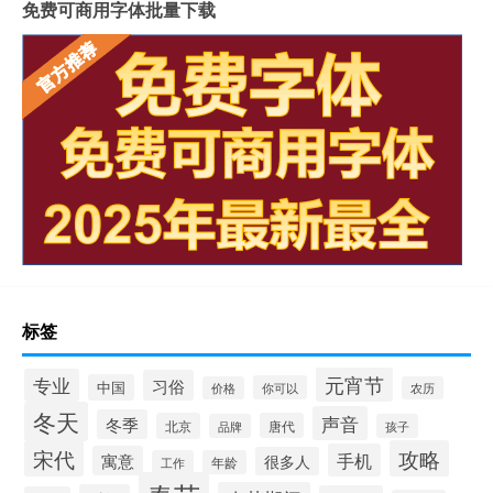
免费可商用字体批量下载
标签
元宵节
专业
习俗
中国
你可以
价格
农历
冬天
声音
冬季
北京
唐代
品牌
孩子
宋代
攻略
手机
寓意
很多人
工作
年龄