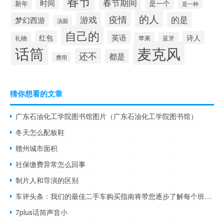
春节
春节期间
时间
是一个
新年
是一种
的人
疫情
游戏
的是
梦幻西游
汤圆
自己的
红包
英语
诗人
礼物
苹果
蓝牙
麦克风
话筒
还不
都是
费用
猜你想看的文章
广东石油化工学院图书馆图片（广东石油化工学院图书馆）
冬天怎么配板鞋
赣州城市面积
社保缴费异常怎么回事
制片人和导演的区别
车评头条：我们的最佳二手车购买指南将带您逐步了解每个班级提供的产品
7plus话筒声音小