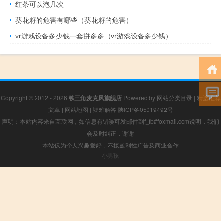
红茶可以泡几次
葵花籽的危害有哪些（葵花籽的危害）
vr游戏设备多少钱一套拼多多（vr游戏设备多少钱）
Copyright © 2012 - 2026
铁三角麦克风旗舰店
Powered by
网站分类目录
|
精选推荐
文章
|
网站地图
|
疑难解答
陕ICP备05019492号
声明：本站内容来自互联网，如信息有错误可发邮件到f_fb#foxmail.com说明，我们
会及时纠正，谢谢
本站仅为个人兴趣爱好，不接盈利性广告及商业合作
小男孩