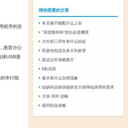
猜你想看的文章
冬天格子裙配什么上衣
用程序的安
“洞龙随剑吷”的出处是哪里
大年初三拜年有什么好处
，惠普办公
民族包包适合多大年龄穿
择USB接
延边过年攻略图片
k歌话筒
B的串行能
春天有什么自然现象
短缺药品保供稳价全力保障临床用药需求
方块 序列 攻略
项羽职业攻略