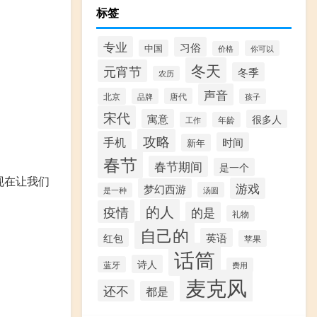
标签
专业
习俗
中国
你可以
价格
冬天
元宵节
冬季
农历
声音
北京
唐代
品牌
孩子
宋代
寓意
很多人
工作
年龄
攻略
手机
时间
新年
春节
春节期间
是一个
现在让我们
游戏
梦幻西游
汤圆
是一种
的人
疫情
的是
礼物
自己的
红包
英语
苹果
话筒
诗人
蓝牙
费用
麦克风
还不
都是