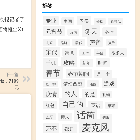
标签
京报记者了
专业
习俗
中国
你可以
价格
还将推出X1
冬天
元宵节
冬季
农历
声音
北京
唐代
品牌
孩子
宋代
寓意
很多人
工作
年龄
攻略
手机
时间
新年
春节
春节期间
是一个
下一篇
Hz，7199
游戏
梦幻西游
汤圆
是一种
元
的人
疫情
的是
礼物
自己的
红包
英语
苹果
话筒
诗人
蓝牙
费用
麦克风
还不
都是