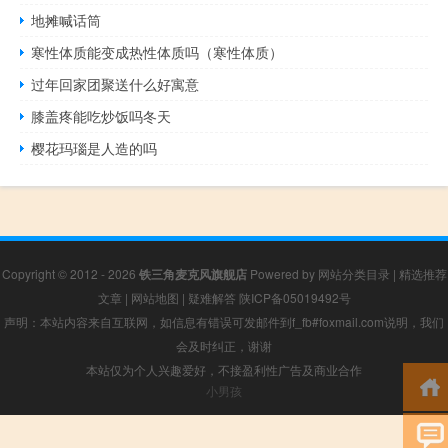
地摊喊话筒
寒性体质能变成热性体质吗（寒性体质）
过年回家团聚送什么好寓意
膝盖疼能吃炒饭吗冬天
樱花玛瑙是人造的吗
Copyright © 2012 - 2026
铁三角麦克风旗舰店
Powered by
网站分类目录
|
精选推荐
文章
|
网站地图
|
疑难解答
陕ICP备05019492号
声明：本站内容来自互联网，如信息有错误可发邮件到f_fb#foxmail.com说明，我们
会及时纠正，谢谢
本站仅为个人兴趣爱好，不接盈利性广告及商业合作
小男孩