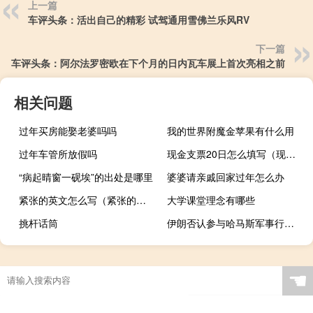
上一篇
车评头条：活出自己的精彩 试驾通用雪佛兰乐风RV
下一篇
车评头条：阿尔法罗密欧在下个月的日内瓦车展上首次亮相之前
相关问题
过年买房能娶老婆吗吗
我的世界附魔金苹果有什么用
过年车管所放假吗
现金支票20日怎么填写（现金支票20号怎么写）
“病起晴窗一砚埃”的出处是哪里
婆婆请亲戚回家过年怎么办
紧张的英文怎么写（紧张的英文）
大学课堂理念有哪些
挑杆话筒
伊朗否认参与哈马斯军事行动：完全是巴勒斯坦人自发的反应
☚