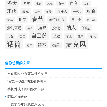
冬天
声音
冬季
北京
唐代
品牌
孩子
宋代
攻略
手机
寓意
很多人
工作
年龄
春节
春节期间
时间
是一个
新年
是一种
的人
疫情
游戏
的是
梦幻西游
汤圆
自己的
红包
英语
诗人
礼物
苹果
蓝牙
麦克风
话筒
还不
都是
费用
猜你想看的文章
文科理科分别要学什么科目
“翁媪争为姻”的出处是哪里
手机对孩子影响多大年龄
陌路相逢攻略
行政文员年终总结怎么写