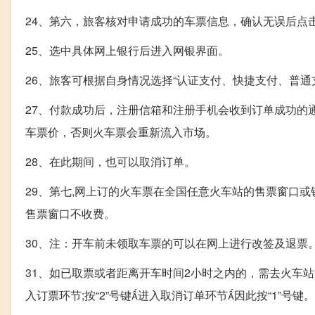
24、第六，旅客核对申请成功的车票信息，确认无误后点击
25、选中具体网上银行后进入网银界面。
26、旅客可根据自身情况选择“认证支付、快捷支付、普
27、付款成功后，注册信箱和注册手机会收到订单成功的
车票价，否则火车票会重新流入市场。
28、在此期间，也可以取消订单。
29、第七,网上订的火车票在全国任意火车站的售票窗口
售票窗口不收费。
30、注：开车前未领取车票的可以在网上进行改签及退票
31、如已取票或者距离开车时间2小时之内的，需去火车站的退票改
入订票环节;按“2”号键进入取消订单环节因此按“1”号键。