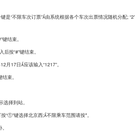
号键是“不限车次订票”由系统根据各个车次出票情况随机分配; “2
#”键结束。
入后按“#”键结束。
2月17日应该输入“1217”。
”键结束。
提示选择到站。
您可按“①”键选择北京西;不限乘车范围请按*。
软卧。