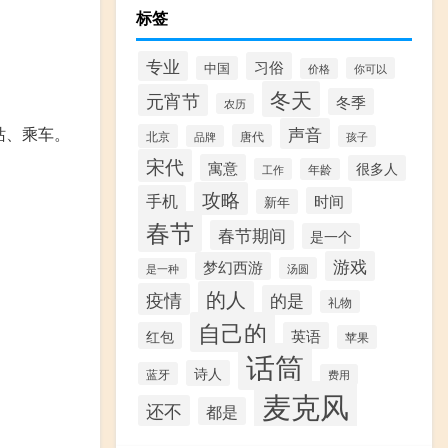
标签
专业
习俗
中国
你可以
价格
冬天
元宵节
冬季
农历
声音
站、乘车。
北京
唐代
品牌
孩子
宋代
寓意
很多人
工作
年龄
攻略
手机
时间
新年
春节
春节期间
是一个
游戏
梦幻西游
汤圆
是一种
的人
疫情
的是
礼物
自己的
红包
英语
苹果
话筒
诗人
蓝牙
费用
麦克风
还不
都是