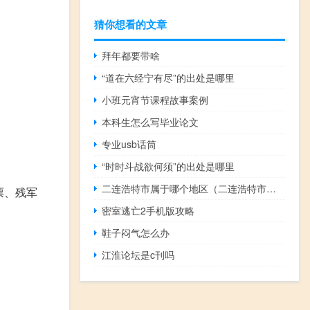
猜你想看的文章
拜年都要带啥
“道在六经宁有尽”的出处是哪里
小班元宵节课程故事案例
本科生怎么写毕业论文
专业usb话筒
“时时斗战欲何须”的出处是哪里
二连浩特市属于哪个地区（二连浩特市属于哪个市）
票、残军
密室逃亡2手机版攻略
鞋子闷气怎么办
江淮论坛是c刊吗