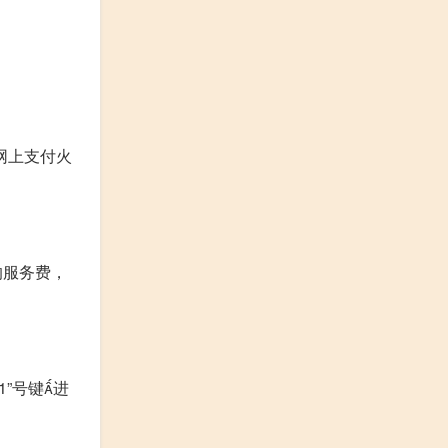
网上支付火
的服务费，
1”号键进