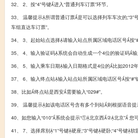
32、 2、按“4”号键进入“普通列车订票”环节。
33、 温馨提示所谓普通订票是可以选择列车车次的;“3”
车组直达车订票”。
34、 3、起始站点选择请输入站点所属区域电话区号按“
35、 4、输入验证码系统会自动生成一个4位的验证码输
36、 5、输入乘车日期输入日期格式是4位的比如2012年1
37、 6、输入终点站输入站点站所属区域电话区号按“#
38、比如终点站是西安需要输入“029#”。
39、 温馨提示如该电话区号含有多个到站则根据语音
40、如您输入“010”系统会提示“①北京西②北京” 
41、 7、选择席别“1”号键硬座;“3”号键硬卧;“4”号键