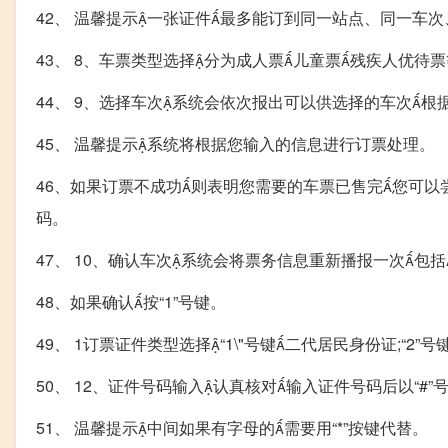
42、 温馨提示一张证件最多能订到同一站点、同一车
43、 8、车票类型选择分为成人票儿童票残疾人优待票
44、 9、选择车次系统会依次报出可以供选择的车次
45、 温馨提示系统将根据您输入的信息进行订票处理。
46、如果订票不成功则表明您需要的车票已售完您可以
码。
47、 10、确认车次系统会将票务信息重新播报一次
48、如果确认按“1”号键。
49、 1订票证件类型选择“1\"号键二代居民身份证;“2”
50、 12、证件号码输入认真核对输入证件号码后以“#”
51、 温馨提示中间如果有字母的需要用“*”按键代替。