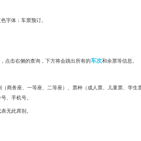
红色字体：车票预订。
车次
”，点击右侧的查询，下方将会跳出所有的
和余票等信息。
别（商务座、一等座、二等座）、票种（成人票、儿童票、学生
件号、手机号。
”代表无此席别。