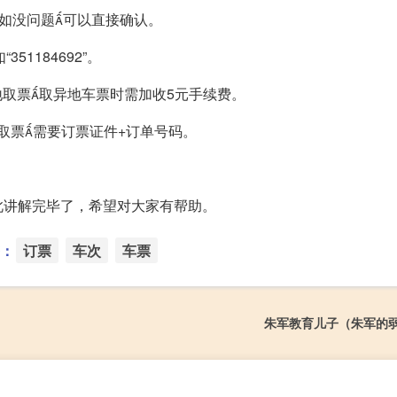
如没问题可以直接确认。
51184692”。
在当地取票取异地车票时需加收5元手续费。
点取票需要订票证件+订单号码。
此讲解完毕了，希望对大家有帮助。
：
订票
车次
车票
朱军教育儿子（朱军的