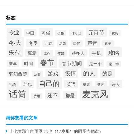
标签
元宵节
专业
习俗
中国
你可以
价格
农历
冬天
声音
冬季
北京
唐代
品牌
孩子
宋代
攻略
手机
寓意
很多人
工作
年龄
春节
春节期间
时间
是一个
新年
是一种
的人
疫情
游戏
的是
梦幻西游
汤圆
自己的
红包
英语
诗人
礼物
苹果
蓝牙
麦克风
话筒
还不
都是
费用
猜你想看的文章
十七岁那年的雨季 吉他（17岁那年的雨季吉他谱）