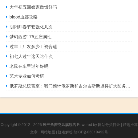
大年初五回娘家做饭好吗
blood血迹攻略
阴阳师春节套强化几次
梦幻西游175五庄属性
过年工厂发多少工资合适
初七人过年这天吃什么
老鼠在车里过年好吗
艺术专业如何考研
俄罗斯总统普京：我们预计俄罗斯和吉尔吉斯斯坦将扩大防务合作
Copyright © 2012 - 2026
铁三角麦克风旗舰店
Powered by
网站分类目录
|
精选推荐
文章
|
网站地图
|
疑难解答
陕ICP备05019492号