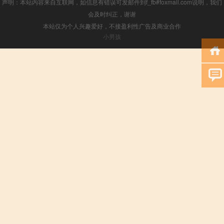
声明：本站内容来自互联网，如信息有错误可发邮件到f_fb#foxmail.com说明，我们
会及时纠正，谢谢
本站仅为个人兴趣爱好，不接盈利性广告及商业合作
小男孩