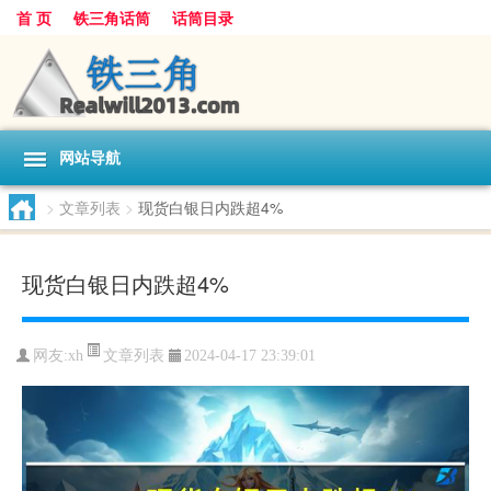
首 页
铁三角话筒
话筒目录
网站导航
>
文章列表
>
现货白银日内跌超4%
现货白银日内跌超4%
文章列表
网友:
xh
2024-04-17 23:39:01