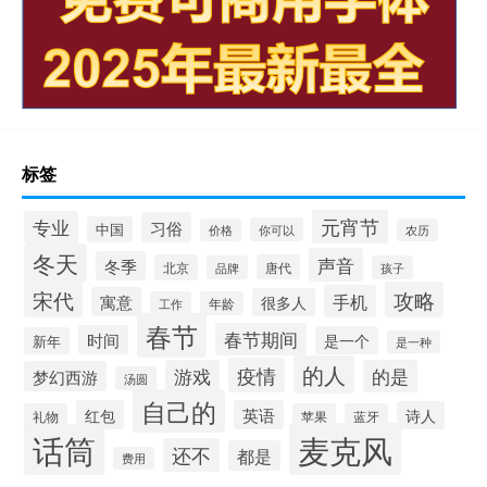
标签
元宵节
专业
习俗
中国
你可以
价格
农历
冬天
声音
冬季
北京
唐代
品牌
孩子
宋代
攻略
手机
寓意
很多人
工作
年龄
春节
春节期间
时间
是一个
新年
是一种
的人
疫情
游戏
的是
梦幻西游
汤圆
自己的
红包
英语
诗人
礼物
苹果
蓝牙
麦克风
话筒
还不
都是
费用