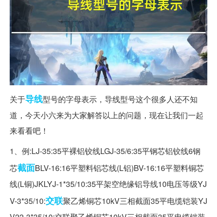
导线
关于
型号的字母表示，导线型号这个很多人还不知
道，今天小六来为大家解答以上的问题，现在让我们一起
来看看吧！
1、例:LJ-35:35平裸铝铰线LGJ-35/6:35平钢芯铝铰线6钢
截面
芯
BLV-16:16平塑料铝芯线(L铝)BV-16:16平塑料铜芯
线(L铜)JKLYJ-1*35/10:35平架空绝缘铝导线10电压等级YJ
交联
V-3*35/10:
聚乙烯铜芯10kV三相截面35平电缆铠装YJ
V22-3*35/10:交联聚乙烯铜芯10kV三相截面35平电缆铠装