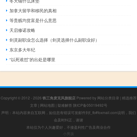
冬天铺什么床垫
加拿大留学和移民的真相
等贵贱均贫富是什么意思
天启修诺攻略
剑灵副职业怎么选择（剑灵选择什么副职业好）
东京多大年纪
“以死谁怼”的出处是哪里
Copyright © 2012 - 2026
铁三角麦克风旗舰店
Powered by
网站分类目录
|
精选推荐
文章
|
网站地图
|
疑难解答
陕ICP备05019492号
声明：本站内容来自互联网，如信息有错误可发邮件到f_fb#foxmail.com说明，我们
会及时纠正，谢谢
本站仅为个人兴趣爱好，不接盈利性广告及商业合作
小男孩