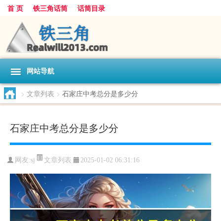
首 页
铁三角话筒
话筒目录
网站导航
>
文章列表
>
石家庄中考总分是多少分
石家庄中考总分是多少分
文章列表
网友:
sj
2025-01-02 06:31:16