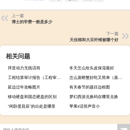
上一篇
博士的学费一般是多少
下一篇
天丝棉和大豆纤维被哪个好
相关问题
拜亚动力无线话筒
冬天怎么给头皮保湿最好
工程结算审计报告（工程审计是什么意思）
怎么蒸螃蟹好吃又简单（蒸螃蟹怎么做）
延边过年攻略图片
有关春节的题目边框图
移动硬盘和固态硬盘的区别
梦幻西游兑换码在哪里兑换
“闲卧度昌辰”的出处是哪里
苹果x话筒声音小