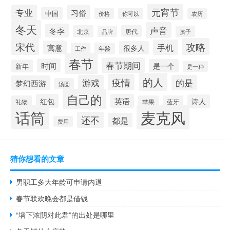
元宵节
专业
习俗
中国
你可以
价格
农历
冬天
声音
冬季
北京
唐代
品牌
孩子
宋代
攻略
手机
寓意
很多人
工作
年龄
春节
春节期间
时间
是一个
新年
是一种
的人
疫情
游戏
的是
梦幻西游
汤圆
自己的
红包
英语
诗人
礼物
苹果
蓝牙
麦克风
话筒
还不
都是
费用
猜你想看的文章
男职工多大年龄可申请内退
春节联欢晚会都是借钱
“墙下浓阴对此君”的出处是哪里