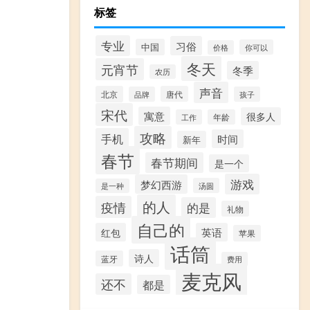
标签
专业
习俗
中国
你可以
价格
冬天
元宵节
冬季
农历
声音
北京
唐代
品牌
孩子
宋代
寓意
很多人
工作
年龄
攻略
手机
时间
新年
春节
春节期间
是一个
游戏
梦幻西游
汤圆
是一种
的人
疫情
的是
礼物
自己的
红包
英语
苹果
话筒
诗人
蓝牙
费用
麦克风
还不
都是