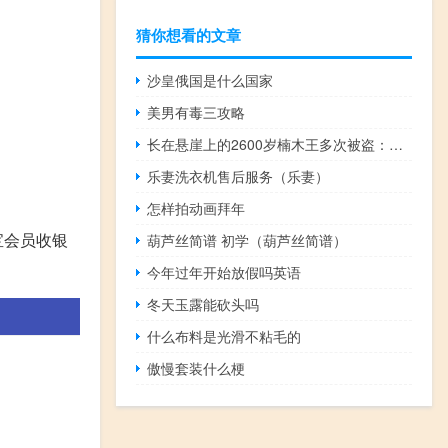
猜你想看的文章
沙皇俄国是什么国家
美男有毒三攻略
长在悬崖上的2600岁楠木王多次被盗：为何如此值钱？
乐妻洗衣机售后服务（乐妻）
怎样拍动画拜年
宝会员收银
葫芦丝简谱 初学（葫芦丝简谱）
今年过年开始放假吗英语
冬天玉露能砍头吗
什么布料是光滑不粘毛的
傲慢套装什么梗