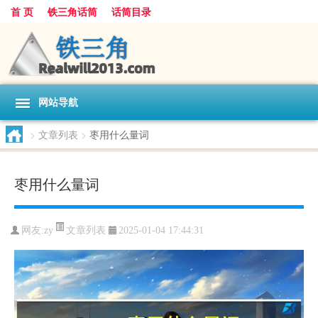
首 页
铁三角话筒
话筒目录
网站导航
>
文章列表
>
枣用什么量词
枣用什么量词
文章列表
网友:
zy
2025-01-04 17:44:31