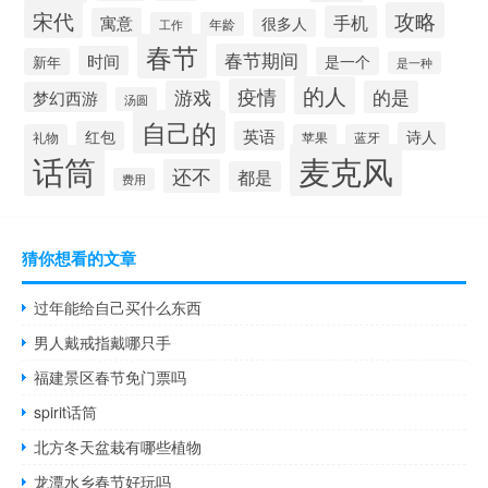
宋代
攻略
手机
寓意
很多人
工作
年龄
春节
春节期间
时间
是一个
新年
是一种
的人
疫情
游戏
的是
梦幻西游
汤圆
自己的
红包
英语
诗人
礼物
苹果
蓝牙
麦克风
话筒
还不
都是
费用
猜你想看的文章
过年能给自己买什么东西
男人戴戒指戴哪只手
福建景区春节免门票吗
spirit话筒
北方冬天盆栽有哪些植物
龙潭水乡春节好玩吗