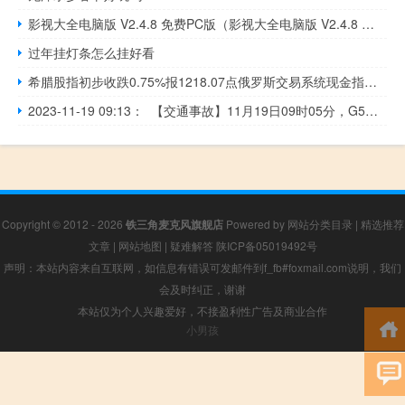
影视大全电脑版 V2.4.8 免费PC版（影视大全电脑版 V2.4.8 免费PC版功能简介）
过年挂灯条怎么挂好看
希腊股指初步收跌0.75%报1218.07点俄罗斯交易系统现金指数RTS（美元计价）初步收跌0.44%莫斯科交易所（MOEX）指数初步收跌0.21%
2023-11-19 09:13： 【交通事故】11月19日09时05分，G5京昆高速西攀段米易往西昌方向，营盘山隧道里一辆货车发生单车事故 ，占用行车道。请过往车辆谨慎驾驶，注意安全。 ​​​
Copyright © 2012 - 2026
铁三角麦克风旗舰店
Powered by
网站分类目录
|
精选推荐
文章
|
网站地图
|
疑难解答
陕ICP备05019492号
声明：本站内容来自互联网，如信息有错误可发邮件到f_fb#foxmail.com说明，我们
会及时纠正，谢谢
本站仅为个人兴趣爱好，不接盈利性广告及商业合作
小男孩