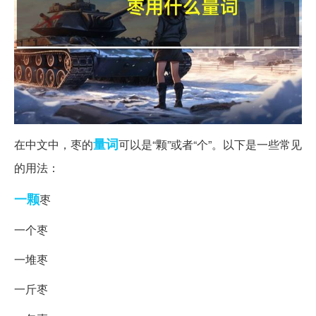
量词
在中文中，枣的
可以是“颗”或者“个”。以下是一些常见
的用法：
一颗
枣
一个枣
一堆枣
一斤枣