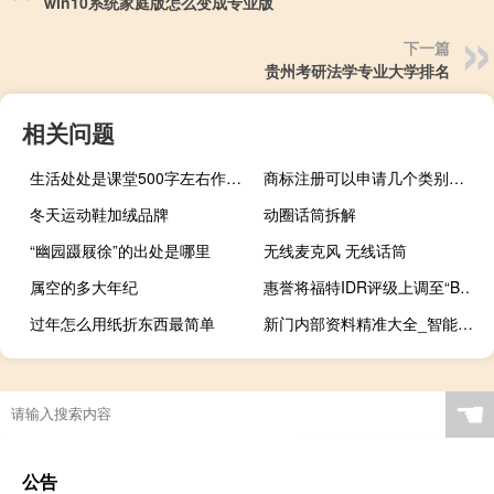
win10系统家庭版怎么变成专业版
下一篇
贵州考研法学专业大学排名
相关问题
生活处处是课堂500字左右作文（生活处处是课堂500）
商标注册可以申请几个类别（一个商标可以注册几个类别）
冬天运动鞋加绒品牌
动圈话筒拆解
“幽园蹑屐徐”的出处是哪里
无线麦克风 无线话筒
属空的多大年纪
惠誉将福特IDR评级上调至“BBB-”展望稳定
过年怎么用纸折东西最简单
新门内部资料精准大全_智能AI深度解析_好看视频版v32.254
☚
公告