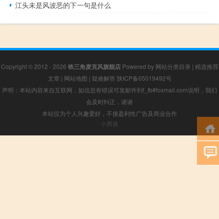
江头未是风波恶的下一句是什么
Copyright © 2012 - 2026
铁三角麦克风旗舰店
Powered by
网站分类目录
|
精选推荐
文章
|
网站地图
|
疑难解答
陕ICP备05019492号
声明：本站内容来自互联网，如信息有错误可发邮件到f_fb#foxmail.com说明，我们
会及时纠正，谢谢
本站仅为个人兴趣爱好，不接盈利性广告及商业合作
小男孩