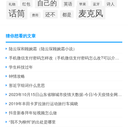
自己的
红包
英语
诗人
礼物
苹果
蓝牙
麦克风
话筒
还不
都是
费用
猜你想看的文章
陆云琛和顾婉霜（陆云琛顾婉霜小说）
手机微信支付密码怎样改（手机微信支付密码怎么改?可以介绍一下吗）
学生科技过年
钟情攻略
形近字组词什么意思
2023年10月15日山东省聊城市疫情大数据-今日/今天疫情全网搜索最新实时消息动态情况通知播报
2019年丰田卡罗拉旅行运动旅行车揭晓
抖音新春拜年短视频怎么做
“我不为柳州”的出处是哪里