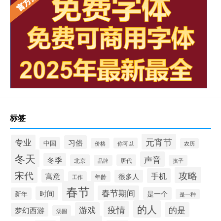
标签
元宵节
专业
习俗
中国
你可以
价格
农历
冬天
声音
冬季
北京
唐代
品牌
孩子
宋代
攻略
手机
寓意
很多人
工作
年龄
春节
春节期间
时间
是一个
新年
是一种
的人
疫情
游戏
的是
梦幻西游
汤圆