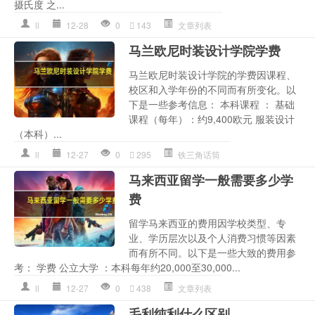
摄氏度 之...
ll
12-28
0
143
文章列表
马兰欧尼时装设计学院学费
马兰欧尼时装设计学院的学费因课程、
校区和入学年份的不同而有所变化。以
下是一些参考信息： 本科课程 ： 基础
课程（每年）：约9,400欧元 服装设计
（本科）...
ll
12-27
0
295
铁三角话筒
马来西亚留学一般需要多少学
费
留学马来西亚的费用因学校类型、专
业、学历层次以及个人消费习惯等因素
而有所不同。以下是一些大致的费用参
考： 学费 公立大学 ：本科每年约20,000至30,000...
ll
12-27
0
438
文章列表
毛利纯利什么区别