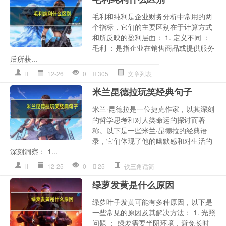
毛利和纯利是企业财务分析中常用的两
个指标，它们的主要区别在于计算方式
和所反映的盈利层面： 1. 定义不同 ：
毛利 ：是指企业在销售商品或提供服务
后所获...
ll
12-26
0
305
文章列表
米兰昆德拉玩笑经典句子
米兰·昆德拉是一位捷克作家，以其深刻
的哲学思考和对人类命运的探讨而著
称。以下是一些米兰·昆德拉的经典语
录，它们体现了他的幽默感和对生活的
深刻洞察： 1...
ll
12-25
0
25
铁三角话筒
绿萝发黄是什么原因
绿萝叶子发黄可能有多种原因，以下是
一些常见的原因及其解决方法： 1. 光照
问题 ： 绿萝需要半阴环境，避免长时