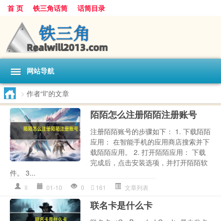
首 页
铁三角话筒
话筒目录
网站导航
>
作者“ll”的文章
陌陌怎么注册陌陌注册账号
注册陌陌账号的步骤如下： 1. 下载陌陌
应用： 在智能手机的应用商店搜索并下
载陌陌应用。 2. 打开陌陌应用： 下载
完成后，点击安装选项，并打开陌陌软
件。 3...
ll
01-10
0
161
文章列表
联名卡是什么卡