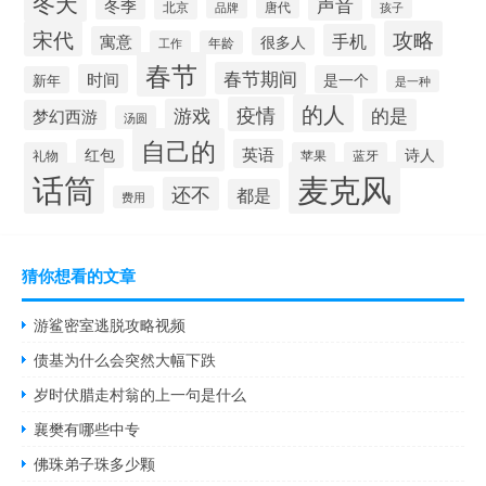
冬天
声音
冬季
北京
唐代
品牌
孩子
宋代
攻略
手机
寓意
很多人
工作
年龄
春节
春节期间
时间
是一个
新年
是一种
的人
疫情
游戏
的是
梦幻西游
汤圆
自己的
红包
英语
诗人
礼物
苹果
蓝牙
麦克风
话筒
还不
都是
费用
猜你想看的文章
游鲨密室逃脱攻略视频
债基为什么会突然大幅下跌
岁时伏腊走村翁的上一句是什么
襄樊有哪些中专
佛珠弟子珠多少颗