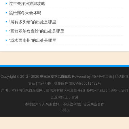
过年去洋河旅游攻略
黑松露冬天会坏吗
“展转多头绪”的出处是哪里
“画移翠斛馥窗纱”的出处是哪里
“或求西南州”的出处是哪里
Copyright © 2012 - 2026
铁三角麦克风旗舰店
Powered by
网站分类目录
|
精选推荐
文章
|
网站地图
|
疑难解答
陕ICP备05019492号
声明：本站内容来自互联网，如信息有错误可发邮件到f_fb#foxmail.com说明，我们
会及时纠正，谢谢
本站仅为个人兴趣爱好，不接盈利性广告及商业合作
小男孩