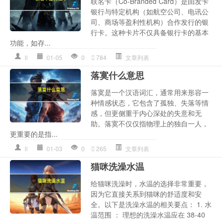
联名卡（Co-Branded Card）是由发卡
银行与特定机构（如航空公司、电讯公
司、商场等盈利性机构）合作发行的银
行卡。这种卡片不仅具备银行卡的基本
功能，如存...
ll
01-05
0
784
文章列表
落寞什么意思
落寞是一个汉语词汇，通常用来形容一
种情感状态，它包含了孤独、失落等情
感，但更侧重于内心深处的失意和无
助。落寞不仅仅指物理上的独自一人，
更重要的是指...
ll
01-03
0
265
文章列表
猫咪洗澡水温
给猫咪洗澡时，水温的选择非常重要，
因为它直接关系到猫咪的舒适度和安
全。以下是洗澡水温的相关要点： 1. 水
温范围 ： 理想的洗澡水温应在 38-40