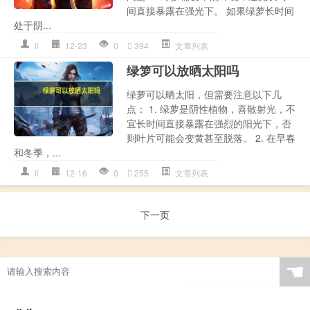
间直接暴露在强光下。 如果绿萝长时间
处于阴...
ll
12-23
0
394
文章列表
绿箩可以放晒太阳吗
绿萝可以晒太阳，但需要注意以下几
点： 1. 绿萝是阴性植物，喜散射光，不
宜长时间直接暴露在强烈的阳光下，否
则叶片可能会变黄甚至脱落。 2. 在早春
和冬季，...
ll
12-16
0
255
文章列表
下一页
☚