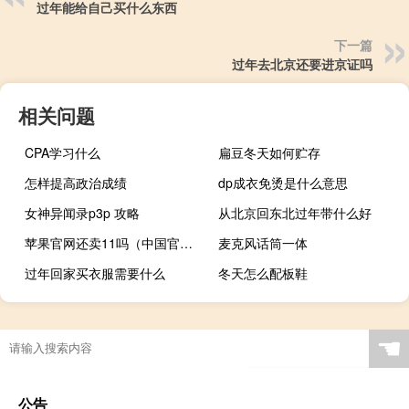
过年能给自己买什么东西
下一篇
过年去北京还要进京证吗
相关问题
CPA学习什么
扁豆冬天如何贮存
怎样提高政治成绩
dp成衣免烫是什么意思
女神异闻录p3p 攻略
从北京回东北过年带什么好
苹果官网还卖11吗（中国官网iPad）
麦克风话筒一体
过年回家买衣服需要什么
冬天怎么配板鞋
☚
公告