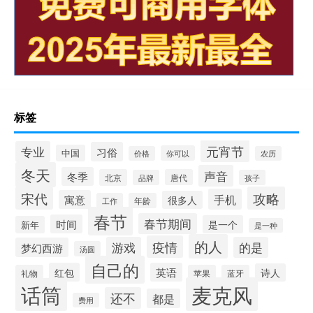
标签
元宵节
专业
习俗
中国
你可以
价格
农历
冬天
声音
冬季
北京
唐代
品牌
孩子
宋代
攻略
手机
寓意
很多人
工作
年龄
春节
春节期间
时间
是一个
新年
是一种
的人
疫情
游戏
的是
梦幻西游
汤圆
自己的
红包
英语
诗人
礼物
苹果
蓝牙
麦克风
话筒
还不
都是
费用