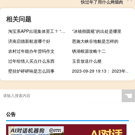
快过年了用什么烤烟肉
相关问题
淘宝系APP出现集体罢工？ “淘宝又崩了”、“闲鱼崩了”等登上热搜
“冰镜彻圆规”的出处是哪里
济南启德新航道哪个好
恩施大峡谷地貌是怎样的
农村过年能办年货吗作文
锈湖根源攻略十二
过年给情人买点什么东西
玉音放送什么梗
壁挂炉砰砰响是怎么回事
2023-09-29 19:13： 2023年9月29日19时5分，S39江宜高速五峰山段李典头桥往江都方向入口开通。2023年9月29日19时6分，G1522常台高速苏州段由杭州往常熟方向20K至24K过湘城枢纽1公里附近交通恢复通行。2023年9月29日19时6分，S39江宜高速五峰山段江都港往江都方向入口开通。2023年9月29日19时8分，G4011扬溧高速润扬大桥 ​​​
☚
公告