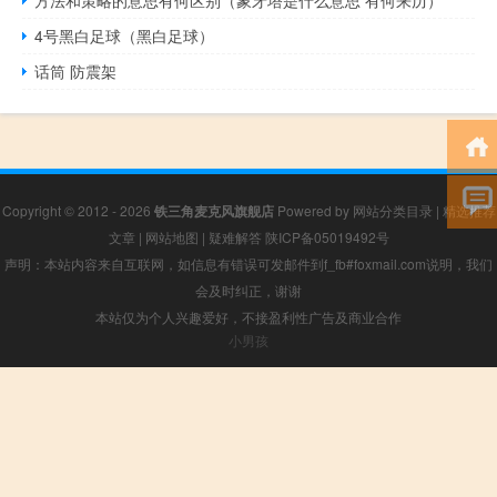
方法和策略的意思有何区别（象牙塔是什么意思 有何来历）
4号黑白足球（黑白足球）
话筒 防震架
Copyright © 2012 - 2026
铁三角麦克风旗舰店
Powered by
网站分类目录
|
精选推荐
文章
|
网站地图
|
疑难解答
陕ICP备05019492号
声明：本站内容来自互联网，如信息有错误可发邮件到f_fb#foxmail.com说明，我们
会及时纠正，谢谢
本站仅为个人兴趣爱好，不接盈利性广告及商业合作
小男孩