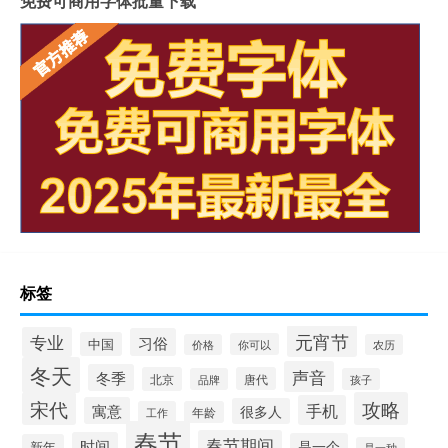
免费可商用字体批量下载
标签
元宵节
专业
习俗
中国
你可以
价格
农历
冬天
声音
冬季
北京
唐代
品牌
孩子
宋代
攻略
手机
寓意
很多人
工作
年龄
春节
春节期间
时间
是一个
新年
是一种