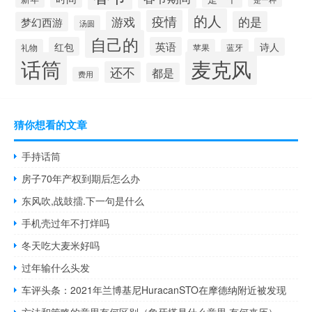
的人
疫情
游戏
的是
梦幻西游
汤圆
自己的
红包
英语
诗人
礼物
苹果
蓝牙
麦克风
话筒
还不
都是
费用
猜你想看的文章
手持话筒
房子70年产权到期后怎么办
东风吹,战鼓擂.下一句是什么
手机壳过年不打烊吗
冬天吃大麦米好吗
过年输什么头发
车评头条：2021年兰博基尼HuracanSTO在摩德纳附近被发现