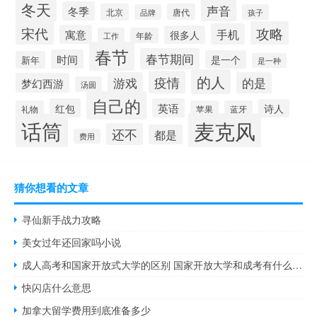
冬天
声音
冬季
北京
唐代
品牌
孩子
宋代
攻略
手机
寓意
很多人
工作
年龄
春节
春节期间
时间
是一个
新年
是一种
的人
疫情
游戏
的是
梦幻西游
汤圆
自己的
红包
英语
诗人
礼物
苹果
蓝牙
麦克风
话筒
还不
都是
费用
猜你想看的文章
寻仙新手战力攻略
美女过年还回家吗小说
成人高考和国家开放式大学的区别 国家开放大学和成考有什么区别
快闪店什么意思
加拿大留学费用到底准备多少