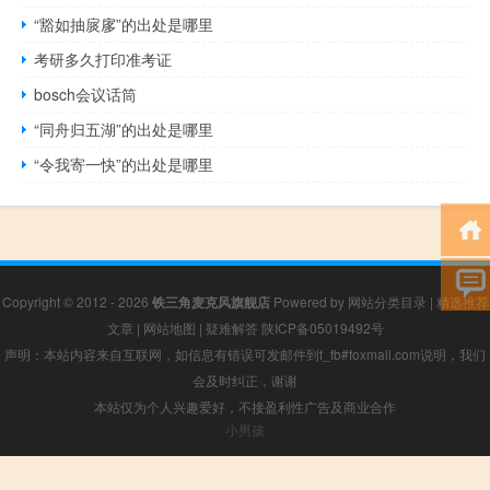
“豁如抽扊扅”的出处是哪里
考研多久打印准考证
bosch会议话筒
“同舟归五湖”的出处是哪里
“令我寄一快”的出处是哪里
Copyright © 2012 - 2026
铁三角麦克风旗舰店
Powered by
网站分类目录
|
精选推荐
文章
|
网站地图
|
疑难解答
陕ICP备05019492号
声明：本站内容来自互联网，如信息有错误可发邮件到f_fb#foxmail.com说明，我们
会及时纠正，谢谢
本站仅为个人兴趣爱好，不接盈利性广告及商业合作
小男孩