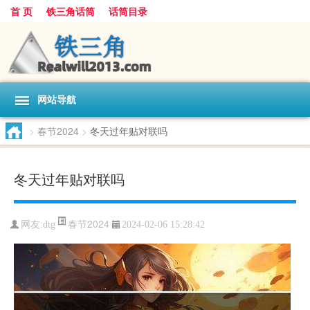
首 页
铁三角话筒
话筒目录
网站导航
>
春节2024
>
冬天过年贴对联吗
冬天过年贴对联吗
春节2024
网友:
dtg
2024-02-06 15:28:42