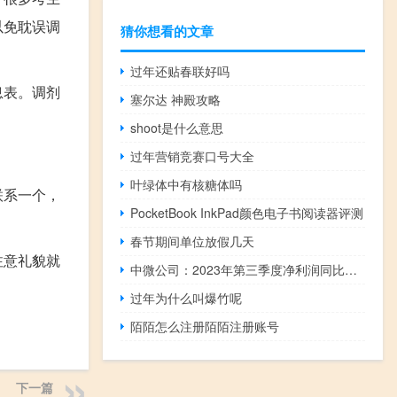
以免耽误调
猜你想看的文章
过年还贴春联好吗
息表。调剂
塞尔达 神殿攻略
shoot是什么意思
过年营销竞赛口号大全
叶绿体中有核糖体吗
联系一个，
PocketBook InkPad颜色电子书阅读器评测
春节期间单位放假几天
注意礼貌就
中微公司：2023年第三季度净利润同比下降51.76%
过年为什么叫爆竹呢
陌陌怎么注册陌陌注册账号
下一篇