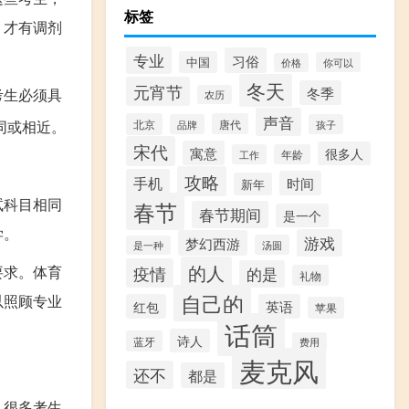
标签
，才有调剂
专业
习俗
中国
你可以
价格
冬天
元宵节
冬季
考生必须具
农历
声音
同或相近。
北京
唐代
品牌
孩子
宋代
寓意
很多人
工作
年龄
攻略
手机
时间
新年
试科目相同
春节
春节期间
是一个
学。
游戏
梦幻西游
汤圆
是一种
的人
要求。体育
疫情
的是
礼物
自己的
以照顾专业
红包
英语
苹果
话筒
诗人
蓝牙
费用
麦克风
还不
都是
。很多考生