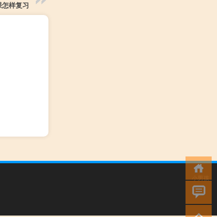
课怎样复习
小男孩