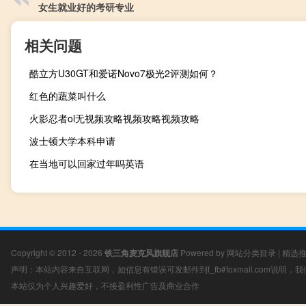
女生就业好的考研专业
相关问题
酷立方U30GT和爱诺Novo7极光2评测如何？
红色的蔬菜叫什么
火影忍者ol无视频攻略视频攻略视频攻略
波士顿大学本科申请
在当地可以回家过年吗英语
Copyright © 2012 - 2026
铁三角麦克风旗舰店
Powered by
网站分类目录
|
精选
声明：本站内容来自互联网，如信息有错误可发邮件到f_fb#foxmail.com说明
本站仅为个人兴趣爱好，不接盈利性广告及商业合作