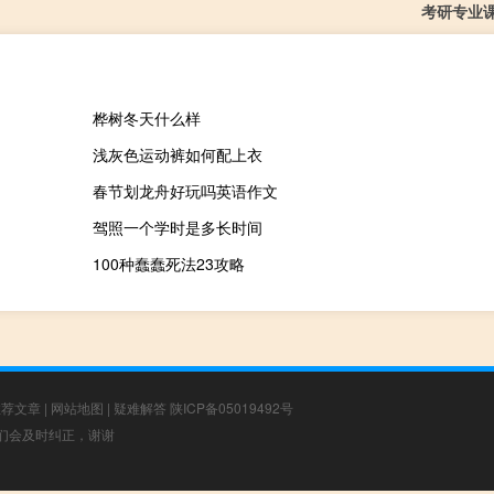
考研专业
桦树冬天什么样
浅灰色运动裤如何配上衣
春节划龙舟好玩吗英语作文
驾照一个学时是多长时间
100种蠢蠢死法23攻略
推荐文章
|
网站地图
|
疑难解答
陕ICP备05019492号
，我们会及时纠正，谢谢