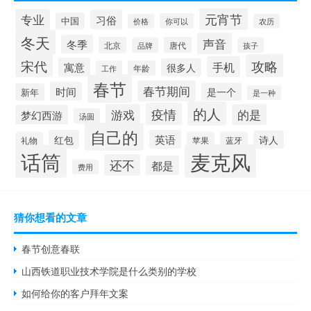
元宵节
专业
习俗
中国
你可以
价格
农历
冬天
声音
冬季
北京
唐代
品牌
孩子
宋代
攻略
手机
寓意
很多人
工作
年龄
春节
春节期间
时间
是一个
新年
是一种
的人
疫情
游戏
的是
梦幻西游
汤圆
自己的
红包
英语
诗人
礼物
苹果
蓝牙
麦克风
话筒
还不
都是
费用
猜你想看的文章
春节创意春联
山西铁道职业技术学院是什么类别的学校
如何给你的客户拜年文案