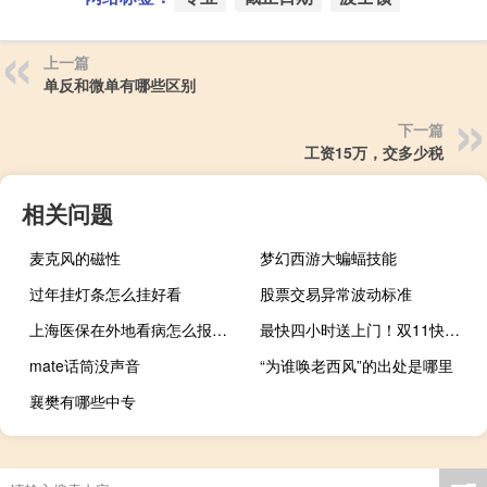
上一篇
单反和微单有哪些区别
下一篇
工资15万，交多少税
相关问题
麦克风的磁性
梦幻西游大蝙蝠技能
过年挂灯条怎么挂好看
股票交易异常波动标准
上海医保在外地看病怎么报销医药费
最快四小时送上门！双11快递包裹坐上高铁：朝你飞奔而来
mate话筒没声音
“为谁唤老西风”的出处是哪里
襄樊有哪些中专