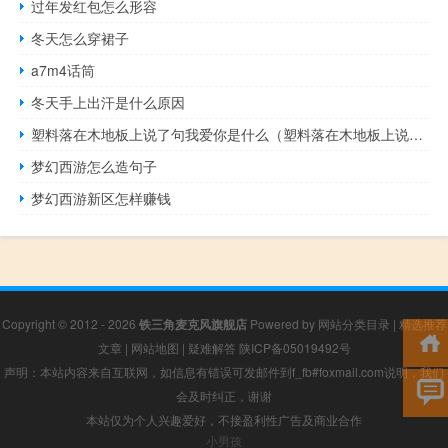
过年发红包怎么形容
冬天怎么穿裙子
a7m4话筒
冬天手上出汗是什么原因
塑料落在木地板上说了句我爱你是什么（塑料落在木地板上说了句我爱你）
梦幻西游怎么造句子
梦幻西游新区怎样赚钱
Copyright © 2012 - 2026
铁三角麦克风旗舰店
Powered by
网站分类目录
|
精选推荐
文章
|
网站地图
|
疑难解答
陕ICP备05019492号
声明：本站内容来自互联网，如信息有错误可发邮件到f_fb#foxmail.com说明，我们
会及时纠正，谢谢
本站仅为个人兴趣爱好，不接盈利性广告及商业合作
小男孩