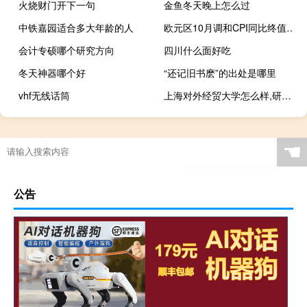
火烧财门开下一句
金鱼冬天晚上怎么过
中铁嘉园适合多大年龄的人
欧元区10月调和CPI同比终值 2.9%预期 2.9%初值由 2.9% 修正为 4.3%
会计专硕哪个研究方向
四川什么面好吃
冬天神器哪个好
“还记旧书麽”的出处是哪里
vhf无线话筒
上海对外经贸大学怎么样,研究生好考吗 对外经贸大学研究生
☚
公告