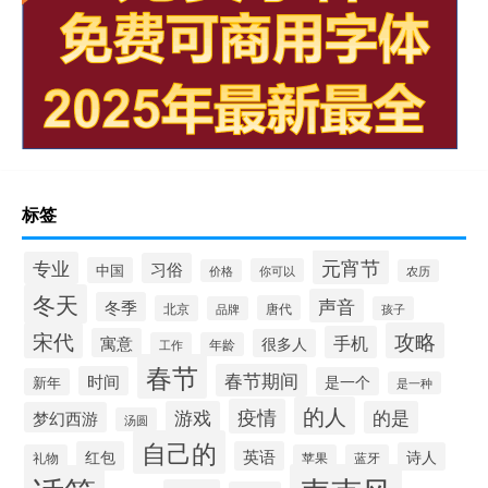
标签
元宵节
专业
习俗
中国
你可以
价格
农历
冬天
声音
冬季
北京
唐代
品牌
孩子
宋代
攻略
手机
寓意
很多人
工作
年龄
春节
春节期间
时间
是一个
新年
是一种
的人
疫情
游戏
的是
梦幻西游
汤圆
自己的
红包
英语
诗人
礼物
苹果
蓝牙