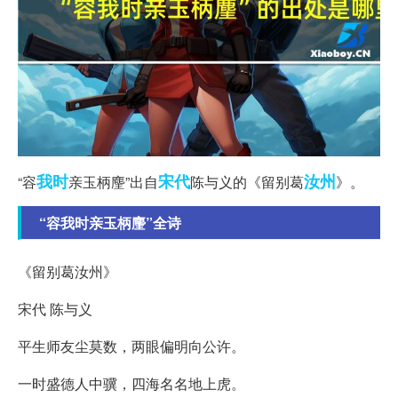
我时
宋代
汝州
“容
亲玉柄麈”出自
陈与义的《留别葛
》。
“容我时亲玉柄麈”全诗
《留别葛汝州》
宋代 陈与义
平生师友尘莫数，两眼偏明向公许。
一时盛德人中骥，四海名名地上虎。