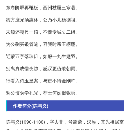
东序阶墀再靴板，西州杖屦三寒暑。
我方庶兄汤惠休，公乃小儿杨德祖。
未颁还朝尺一诏，不愧专城丈二组。
为公剩买银管笔，容我时亲玉柄麈。
近蒙五字落珠玑，如服一丸生翅羽。
别离真成惜夜烛，感叹更值歌朝雨。
行看入侍玉皇案，与进不待金刚杵。
劝公慎勿学孔光，荐士何妨似张禹。
作者简介(陈与义)
陈与义(1090-1138)，字去非，号简斋，汉族，其先祖居京