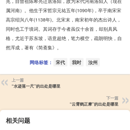
兆，自曾祖陈希亮迁居洛阳，故为宋代河南洛阳人（现在
属河南）。他生于宋哲宗元祐五年(1090年)，卒于南宋宋
高宗绍兴八年(1138年)。北宋末，南宋初年的杰出诗人，
同时也工于填词。其词存于今者虽仅十余首，却别具风
格，尤近于苏东坡，语意超绝，笔力横空，疏朗明快，自
然浑成，著有《简斋集》。
网络标签：
宋代
我时
汝州
上一篇
“水迹落一尺”的出处是哪里
下一篇
“云霄鹤正摩”的出处是哪里
相关问题