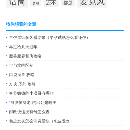
麦克风
话筒
还不
都是
费用
猜你想看的文章
早孕试纸多久看结果（早孕试纸怎么看怀孕）
再过给几天过年
魔兽魔界复仇攻略
尘与埃的区别
口袋怪兽 攻略
方块 序列 攻略
春节赚钱的小项目有哪些
“白发惊身老”的出处是哪里
邮政快递没有号怎么查
包皮发炎怎么消炎最快（包皮发炎）