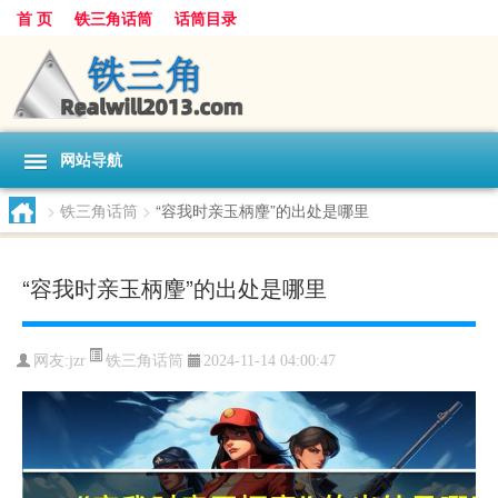
首 页
铁三角话筒
话筒目录
网站导航
>
铁三角话筒
>
“容我时亲玉柄麈”的出处是哪里
“容我时亲玉柄麈”的出处是哪里
铁三角话筒
网友:
jzr
2024-11-14 04:00:47