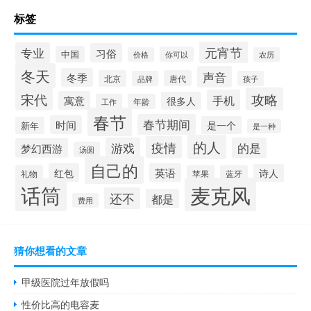
标签
元宵节
专业
习俗
中国
你可以
价格
农历
冬天
声音
冬季
北京
唐代
品牌
孩子
宋代
攻略
手机
寓意
很多人
工作
年龄
春节
春节期间
时间
是一个
新年
是一种
的人
疫情
游戏
的是
梦幻西游
汤圆
自己的
红包
英语
诗人
礼物
苹果
蓝牙
麦克风
话筒
还不
都是
费用
猜你想看的文章
甲级医院过年放假吗
性价比高的电容麦