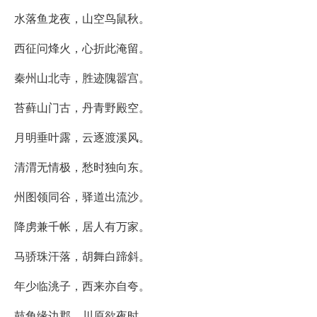
水落鱼龙夜，山空鸟鼠秋。
西征问烽火，心折此淹留。
秦州山北寺，胜迹隗嚣宫。
苔藓山门古，丹青野殿空。
月明垂叶露，云逐渡溪风。
清渭无情极，愁时独向东。
州图领同谷，驿道出流沙。
降虏兼千帐，居人有万家。
马骄珠汗落，胡舞白蹄斜。
年少临洮子，西来亦自夸。
鼓角缘边郡，川原欲夜时。