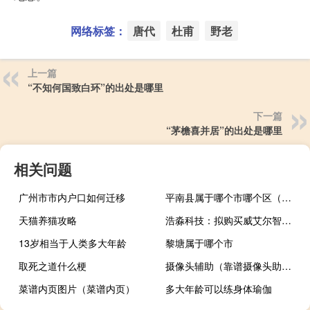
网络标签：
唐代
杜甫
野老
上一篇
“不知何国致白环”的出处是哪里
下一篇
“茅檐喜并居”的出处是哪里
相关问题
广州市市内户口如何迁移
平南县属于哪个市哪个区（平南县属于哪个市）
天猫养猫攻略
浩淼科技：拟购买威艾尔智能100%股权公司股票拟自10月16日起停牌至10月30日
13岁相当于人类多大年龄
黎塘属于哪个市
取死之道什么梗
摄像头辅助（靠谱摄像头助手）
菜谱内页图片（菜谱内页）
多大年龄可以练身体瑜伽