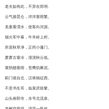
老夫如有此，不异在郊坰.
云气接昆仑，涔涔塞雨繁。
羌童看渭水，使客向河源。
烟火军中幕，牛羊岭上村。
所居秋草净，正闭小蓬门。
萧萧古塞冷，漠漠秋云低。
黄鹄翅垂雨，苍鹰饥啄泥。
蓟门谁自北，汉将独征西。
不意书生耳，临衰厌鼓鼙。
山头南郭寺，水号北流泉。
老树空庭得，清渠一邑传。