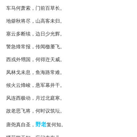
车马何萧索，门前百草长。
地僻秋将尽，山高客未归。
塞云多断续，边日少光辉。
警急烽常报，传闻檄屡飞。
西戎外甥国，何得迕天威。
凤林戈未息，鱼海路常难。
候火云烽峻，悬军幕井干。
风连西极动，月过北庭寒。
故老思飞将，何时议筑坛。
野老
唐尧真自圣，
复何知。