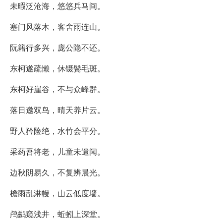
未暇泛沧海，悠悠兵马间。
塞门风落木，客舍雨连山。
阮籍行多兴，庞公隐不还。
东柯遂疏懒，休镊鬓毛斑。
东柯好崖谷，不与众峰群。
落日邀双鸟，晴天养片云。
野人矜险绝，水竹会平分。
采药吾将老，儿童未遣闻。
边秋阴易久，不复辨晨光。
檐雨乱淋幔，山云低度墙。
鸬鹚窥浅井，蚯蚓上深堂。