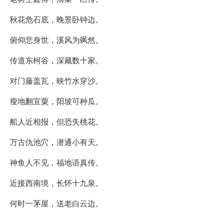
秋花危石底，晚景卧钟边。
俯仰悲身世，溪风为飒然。
传道东柯谷，深藏数十家。
对门藤盖瓦，映竹水穿沙。
瘦地翻宜粟，阳坡可种瓜。
船人近相报，但恐失桃花。
万古仇池穴，潜通小有天。
神鱼人不见，福地语真传。
近接西南境，长怀十九泉。
何时一茅屋，送老白云边。