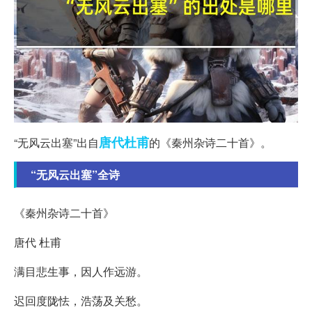
唐代
杜甫
“无风云出塞”出自
的《秦州杂诗二十首》。
“无风云出塞”全诗
《秦州杂诗二十首》
唐代 杜甫
满目悲生事，因人作远游。
迟回度陇怯，浩荡及关愁。