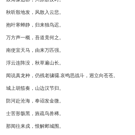
秋听殷地发，风散入云悲。
抱叶寒蝉静，归来独鸟迟。
万方声一概，吾道竟何之。
南使宜天马，由来万匹强。
浮云连阵没，秋草遍山长。
闻说真龙种，仍残老骕骦.哀鸣思战斗，迥立向苍苍。
城上胡笳奏，山边汉节归。
防河赴沧海，奉诏发金微。
士苦形骸黑，旌疏鸟兽稀。
那闻往来戍，恨解邺城围。