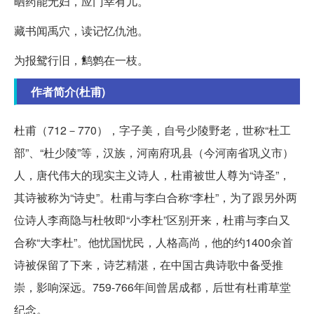
晒药能无妇，应门幸有儿。
藏书闻禹穴，读记忆仇池。
为报鸳行旧，鹪鹩在一枝。
作者简介(杜甫)
杜甫（712－770），字子美，自号少陵野老，世称“杜工
部”、“杜少陵”等，汉族，河南府巩县（今河南省巩义市）
人，唐代伟大的现实主义诗人，杜甫被世人尊为“诗圣”，
其诗被称为“诗史”。杜甫与李白合称“李杜”，为了跟另外两
位诗人李商隐与杜牧即“小李杜”区别开来，杜甫与李白又
合称“大李杜”。他忧国忧民，人格高尚，他的约1400余首
诗被保留了下来，诗艺精湛，在中国古典诗歌中备受推
崇，影响深远。759-766年间曾居成都，后世有杜甫草堂
纪念。