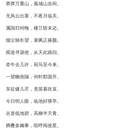
莽莽万重山，孤城山谷间。
无风云出塞，不夜月临关。
属国归何晚，楼兰斩未还。
烟尘独长望，衰飒正摧颜。
闻道寻源使，从天此路回。
牵牛去几许，宛马至今来。
一望幽燕隔，何时郡国开。
东征健儿尽，羌笛暮吹哀。
今日明人眼，临池好驿亭。
丛篁低地碧，高柳半天青。
稠叠多幽事，喧呼阅使星。