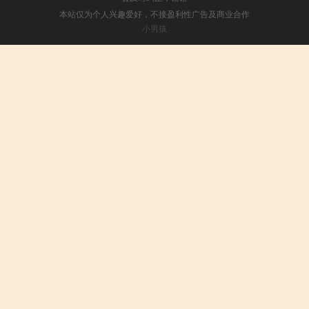
本站仅为个人兴趣爱好，不接盈利性广告及商业合作
小男孩