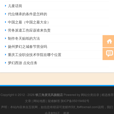
儿童话筒
代位继承的条件是怎样的
中国之最（中国之最大全）
劳务派遣工伤应该谁来负责
制作冬天贴纸的方法
扬州梦幻之城春节营业吗
重庆工业职业技术学院在哪个位置
梦幻西游 点化任务
Copyright © 2012 - 2026
铁三角麦克风旗舰店
Powered by
网站分类目录
|
精选推荐
文章
|
网站地图
|
疑难解答
陕ICP备05019492号
声明：本站内容来自互联网，如信息有错误可发邮件到f_fb#foxmail.com说明，我们
会及时纠正，谢谢