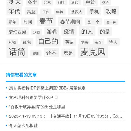
冬天
声音
冬季
北京
唐代
品牌
孩子
宋代
攻略
手机
寓意
很多人
工作
年龄
春节
春节期间
时间
是一个
新年
是一种
的人
疫情
游戏
的是
梦幻西游
汤圆
自己的
红包
英语
诗人
礼物
苹果
蓝牙
麦克风
话筒
还不
都是
费用
猜你想看的文章
惠誉将福特IDR评级上调至“BBB-”展望稳定
文科理科分别要学什么科目
“百坂千坡异县情”的出处是哪里
2023-11-19 09:13： 【交通事故】11月19日09时05分，G5京昆高速西攀段米易往西昌方向，营盘山隧道里一辆货车发生单车事故 ，占用行车道。请过往车辆谨慎驾驶，注意安全。 ​​​
冬天怎么配板鞋