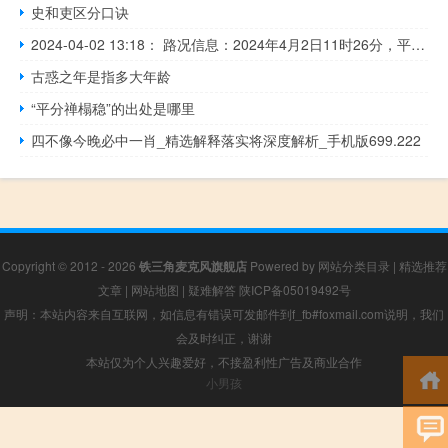
史和吏区分口诀
2024-04-02 13:18： 路况信息：2024年4月2日11时26分，平洞高速平伍段龙门、长寿、加义、三市、平江南收费站入口因暴雨实行交通管制，至13时14分均已解除交通管制，恢复正常通行。Sa85Za ​​​
古惑之年是指多大年龄
“平分禅榻稳”的出处是哪里
四不像今晚必中一肖_精选解释落实将深度解析_手机版699.222
Copyright © 2012 - 2026
铁三角麦克风旗舰店
Powered by
网站分类目录
|
精选推荐
文章
|
网站地图
|
疑难解答
陕ICP备05019492号
声明：本站内容来自互联网，如信息有错误可发邮件到f_fb#foxmail.com说明，我们
会及时纠正，谢谢
本站仅为个人兴趣爱好，不接盈利性广告及商业合作
小男孩