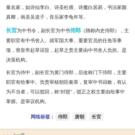
量名家，如诗仙李白、诗圣杜甫、诗魔白居易，书法家颜
真卿，画圣吴道子，音乐家李龟年等。
长官
侍郎
为中书令，副长官为中书
（隋称内史侍郎），主
要职官有中书舍人。就军国大事、重要官员的任免等事
项，替皇帝起草诏旨，起草之责主要由中书舍人负担。是
决策机构。
长官为侍中，副长官为黄门侍郎，后改称门下侍郎，主要
职官有给事中。负责审核朝臣奏章，复审中书诏敕，有认
为不当者，可以驳回，称“封驳”，驳正之权主要由给事中
掌握。是审议机构。
网络标签：
侍郎
唐朝
长官
上一篇