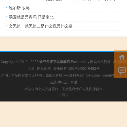
维加斯 攻略
汤圆就是元宵吗 只是南北
文无第一武无第二是什么意思什么梗
Copyright © 2012 - 2026
铁三角麦克风旗舰店
Powered by
网站分类目录
|
精选推荐
文章
|
网站地图
|
疑难解答
陕ICP备05019492号
声明：本站内容来自互联网，如信息有错误可发邮件到f_fb#foxmail.com说明，我们
会及时纠正，谢谢
本站仅为个人兴趣爱好，不接盈利性广告及商业合作
小男孩