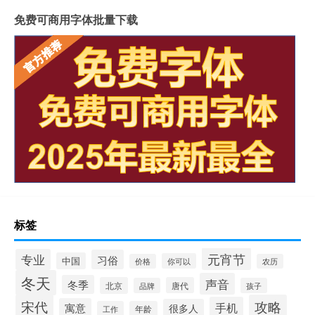
免费可商用字体批量下载
标签
元宵节
专业
习俗
中国
你可以
价格
农历
冬天
声音
冬季
北京
唐代
品牌
孩子
宋代
攻略
手机
寓意
很多人
工作
年龄