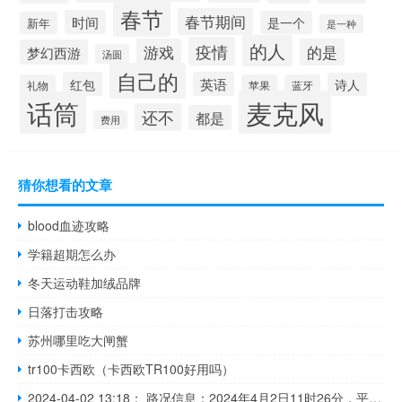
春节
春节期间
时间
是一个
新年
是一种
的人
疫情
游戏
的是
梦幻西游
汤圆
自己的
红包
英语
诗人
礼物
苹果
蓝牙
麦克风
话筒
还不
都是
费用
猜你想看的文章
blood血迹攻略
学籍超期怎么办
冬天运动鞋加绒品牌
日落打击攻略
苏州哪里吃大闸蟹
tr100卡西欧（卡西欧TR100好用吗）
2024-04-02 13:18： 路况信息：2024年4月2日11时26分，平洞高速平伍段龙门、长寿、加义、三市、平江南收费站入口因暴雨实行交通管制，至13时14分均已解除交通管制，恢复正常通行。Sa85Za ​​​