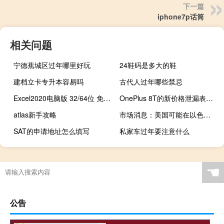
下一篇
iphone7p话筒
相关问题
宁德蕉城区过年哪里好玩
24鞋码是多大的鞋
建档立卡专升本容易吗
古代人过年哪些禁忌
Excel2020电脑版 32/64位 免费完整版（Excel2020电脑版 32/64位 免费完整版功能简介）
OnePlus 8T的新价格泄漏表明它将比OnePlus 8便宜
atlas新手攻略
市场消息：美国可能在以色列附近部署第二艘航空母舰
SAT的申请地址怎么填写
私家车过年要注意什么
☚
公告