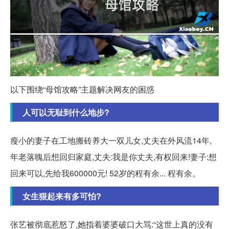
以下围绕“母馆攻略”主题解决网友的困惑
人可以无耻到什么地步?
瘦小的妻子在工地搬砖养大一双儿女,丈夫在外风流14年,
年老落魄后想回归家庭,丈夫:我是你丈夫,有权回来!妻子:想
回来可以,先给我600000元! 52岁的程有余... 程有余。
女生狠起来有多可怕?
张艺被彻底惹怒了,她指着婆婆破口大骂:“这世上真的没有