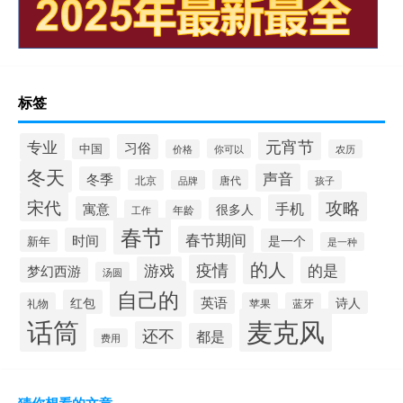
标签
元宵节
专业
习俗
中国
你可以
价格
农历
冬天
声音
冬季
北京
唐代
品牌
孩子
宋代
攻略
手机
寓意
很多人
工作
年龄
春节
春节期间
时间
是一个
新年
是一种
的人
疫情
游戏
的是
梦幻西游
汤圆
自己的
红包
英语
诗人
礼物
苹果
蓝牙
麦克风
话筒
还不
都是
费用