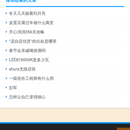
猜你想看的文章
冬天几天能看到月亮
皮蛋豆腐过年做什么寓意
开心消消356关攻略
“适自恋佳赏”的出处是哪里
春节走亲戚喝假酒吗
LED灯6000K是多少瓦
shure无线话筒
一级造价工程师有什么用
彭军
怎样让自己变得细心