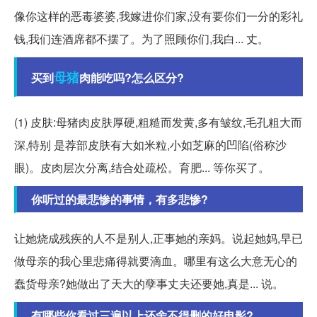
像你这样的恶毒婆婆,我嫁进你们家,没有要你们一分的彩礼
钱,我们连酒席都不摆了。为了照顾你们,我白... 丈。
母猪
买到
肉能吃吗?怎么区分?
(1) 皮肤:母猪肉皮肤厚硬,粗糙而发黄,多有皱纹,毛孔粗大而
深,特别 是荐部皮肤有大如米粒,小如芝麻的凹陷(俗称沙
眼)。皮肉层次分离,结合处疏松。育肥... 等你买了。
你听过的最悲惨的事情，有多悲惨?
让她烧成残疾的人不是别人,正事她的亲妈。说起她妈,早已
做母亲的我心里悲痛得就要滴血。哪里有这么大意无心的
蠢货母亲?她做出了天大的孽事丈夫还要她,真是... 说。
有哪些你看过三遍以上还舍不得删的好电影?