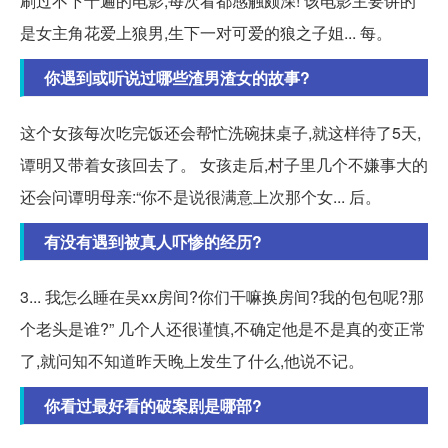
刷过不下十遍的电影,每次看都感触颇深! 该电影主要讲的
是女主角花爱上狼男,生下一对可爱的狼之子姐... 每。
你遇到或听说过哪些渣男渣女的故事?
这个女孩每次吃完饭还会帮忙洗碗抹桌子,就这样待了5天,
谭明又带着女孩回去了。 女孩走后,村子里几个不嫌事大的
还会问谭明母亲:“你不是说很满意上次那个女... 后。
有没有遇到被真人吓惨的经历?
3... 我怎么睡在吴xx房间?你们干嘛换房间?我的包包呢?那
个老头是谁?” 几个人还很谨慎,不确定他是不是真的变正常
了,就问知不知道昨天晚上发生了什么,他说不记。
你看过最好看的破案剧是哪部?