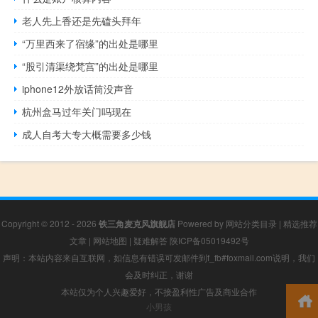
老人先上香还是先磕头拜年
“万里西来了宿缘”的出处是哪里
“股引清渠绕梵宫”的出处是哪里
iphone12外放话筒没声音
杭州盒马过年关门吗现在
成人自考大专大概需要多少钱
Copyright © 2012 - 2026
铁三角麦克风旗舰店
Powered by
网站分类目录
|
精选推荐
文章
|
网站地图
|
疑难解答
陕ICP备05019492号
声明：本站内容来自互联网，如信息有错误可发邮件到f_fb#foxmail.com说明，我们
会及时纠正，谢谢
本站仅为个人兴趣爱好，不接盈利性广告及商业合作
小男孩