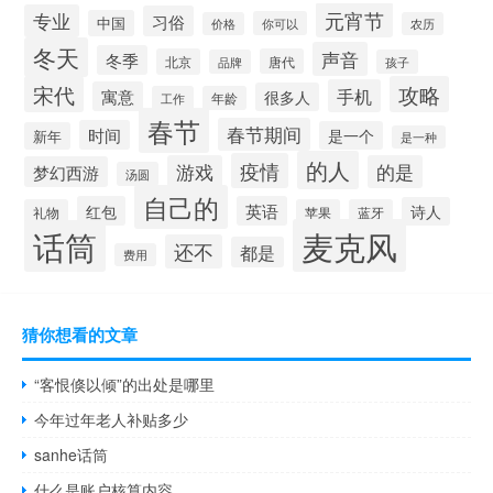
元宵节
专业
习俗
中国
你可以
价格
农历
冬天
声音
冬季
北京
唐代
品牌
孩子
宋代
攻略
手机
寓意
很多人
工作
年龄
春节
春节期间
时间
是一个
新年
是一种
的人
疫情
游戏
的是
梦幻西游
汤圆
自己的
红包
英语
诗人
礼物
苹果
蓝牙
麦克风
话筒
还不
都是
费用
猜你想看的文章
“客恨倏以倾”的出处是哪里
今年过年老人补贴多少
sanhe话筒
什么是账户核算内容