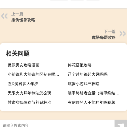
上一篇
推倒怪兽攻略
下一篇
魔塔每层攻略
相关问题
反派男友攻略漫画
鲜花搭配攻略
小前锋和大前锋的区别在哪（小前锋和大前锋的区别）
辽宁过年都起大风吗吗
煦D魔君多大年岁
坑爹小游戏三攻略
无限火力拜年剑法怎么玩
装甲终结者血量（装甲终结者）
甘肃省低保春节补贴标准
有信仰的人不能拜年吗视频
☚