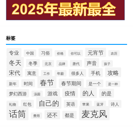
标签
元宵节
专业
习俗
中国
你可以
价格
农历
冬天
声音
冬季
北京
唐代
品牌
孩子
宋代
攻略
手机
寓意
很多人
工作
年龄
春节
春节期间
时间
是一个
新年
是一种
的人
疫情
游戏
的是
梦幻西游
汤圆
自己的
红包
英语
诗人
礼物
苹果
蓝牙
麦克风
话筒
还不
都是
费用