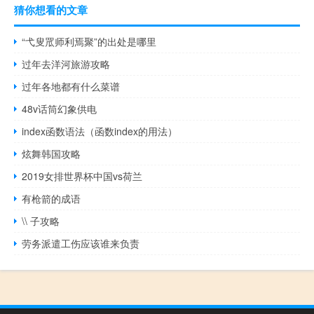
猜你想看的文章
“弋叟罛师利焉聚”的出处是哪里
过年去洋河旅游攻略
过年各地都有什么菜谱
48v话筒幻象供电
index函数语法（函数index的用法）
炫舞韩国攻略
2019女排世界杯中国vs荷兰
有枪箭的成语
\\ 子攻略
劳务派遣工伤应该谁来负责