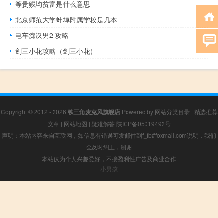
等贵贱均贫富是什么意思
北京师范大学蚌埠附属学校是几本
电车痴汉男2 攻略
剑三小花攻略（剑三小花）
Copyright © 2012 - 2026
铁三角麦克风旗舰店
Powered by
网站分类目录
|
精选推荐
文章
|
网站地图
|
疑难解答
陕ICP备05019492号
声明：本站内容来自互联网，如信息有错误可发邮件到f_fb#foxmail.com说明，我们
会及时纠正，谢谢
本站仅为个人兴趣爱好，不接盈利性广告及商业合作
小男孩