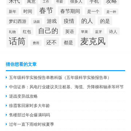
宋代
攻略
手机
寓意
很多人
工作
年龄
春节
春节期间
时间
是一个
新年
是一种
的人
疫情
游戏
的是
梦幻西游
汤圆
自己的
红包
英语
诗人
礼物
苹果
蓝牙
麦克风
话筒
还不
都是
费用
猜你想看的文章
五年级科学实验报告单教科版（五年级科学实验报告单）
中信证券：风电行业建议关注桩基、海缆、升降梯和轴承等环节
逆战变异战攻略
徐霞客回家时多大年龄
售楼部过年会爆满吗吗
过年一直下雨啥时候夏季