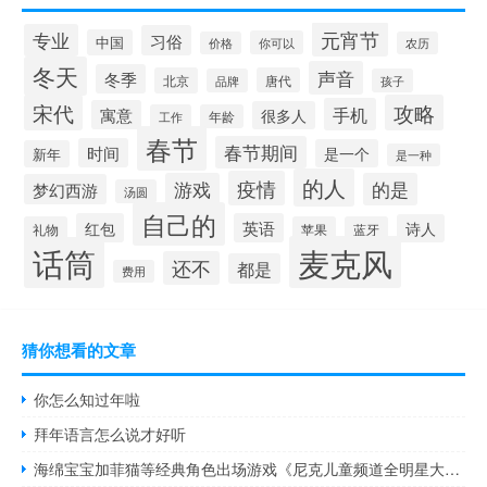
元宵节
专业
习俗
中国
你可以
价格
农历
冬天
声音
冬季
北京
唐代
品牌
孩子
宋代
攻略
手机
寓意
很多人
工作
年龄
春节
春节期间
时间
是一个
新年
是一种
的人
疫情
游戏
的是
梦幻西游
汤圆
自己的
红包
英语
诗人
礼物
苹果
蓝牙
麦克风
话筒
还不
都是
费用
猜你想看的文章
你怎么知过年啦
拜年语言怎么说才好听
海绵宝宝加菲猫等经典角色出场游戏《尼克儿童频道全明星大乱斗 2》宣布 11 月 3 日发售 到底什么情况嘞