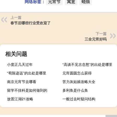
网络标签：
元宵节
寓意
蜡烛
上一篇
春节后哪些行业受欢迎了
下一篇
三全元宵好吗
相关问题
小度正几天过年
“高谈不见古念愁”的出处是哪里
“荀陈迹远”的出处是哪里
元宵圆圆怎么获得
南京元宵节去哪看
苦力灰姑娘攻略大全
留学不挂科是如何做到的
多利鱼是什么鱼
放置江湖21攻略
一般过去时疑问结构