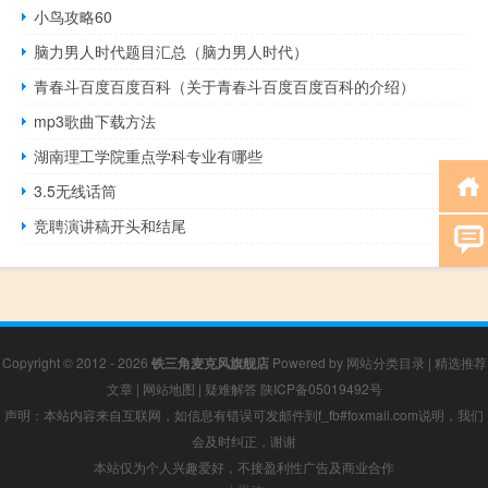
小鸟攻略60
脑力男人时代题目汇总（脑力男人时代）
青春斗百度百度百科（关于青春斗百度百度百科的介绍）
mp3歌曲下载方法
湖南理工学院重点学科专业有哪些
3.5无线话筒
竞聘演讲稿开头和结尾
Copyright © 2012 - 2026
铁三角麦克风旗舰店
Powered by
网站分类目录
|
精选推荐
文章
|
网站地图
|
疑难解答
陕ICP备05019492号
声明：本站内容来自互联网，如信息有错误可发邮件到f_fb#foxmail.com说明，我们
会及时纠正，谢谢
本站仅为个人兴趣爱好，不接盈利性广告及商业合作