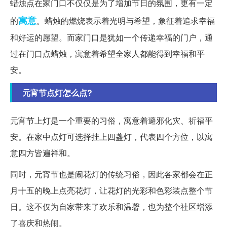
蜡烛点在家门口不仅仅是为了增加节日的氛围，更有一定
寓意
的
。蜡烛的燃烧表示着光明与希望，象征着追求幸福
和好运的愿望。而家门口是犹如一个传递幸福的门户，通
过在门口点蜡烛，寓意着希望全家人都能得到幸福和平
安。
元宵节点灯怎么点?
元宵节上灯是一个重要的习俗，寓意着避邪化灾、祈福平
安。在家中点灯可选择挂上四盏灯，代表四个方位，以寓
意四方皆遍祥和。
同时，元宵节也是闹花灯的传统习俗，因此各家都会在正
月十五的晚上点亮花灯，让花灯的光彩和色彩装点整个节
日。这不仅为自家带来了欢乐和温馨，也为整个社区增添
了喜庆和热闹。