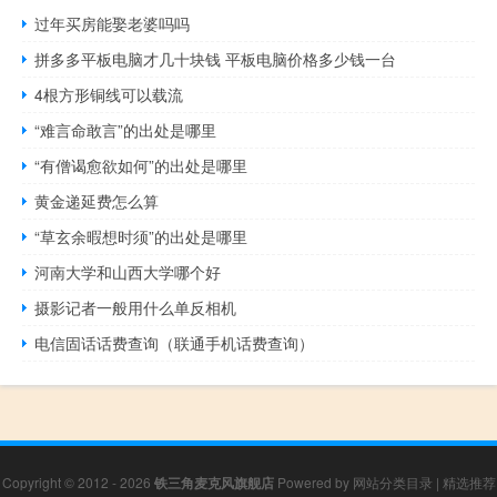
过年买房能娶老婆吗吗
拼多多平板电脑才几十块钱 平板电脑价格多少钱一台
4根方形铜线可以载流
“难言命敢言”的出处是哪里
“有僧谒愈欲如何”的出处是哪里
黄金递延费怎么算
“草玄余暇想时须”的出处是哪里
河南大学和山西大学哪个好
摄影记者一般用什么单反相机
电信固话话费查询（联通手机话费查询）
Copyright © 2012 - 2026
铁三角麦克风旗舰店
Powered by
网站分类目录
|
精选推荐