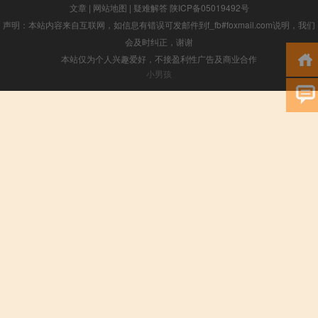
文章
|
网站地图
|
疑难解答
陕ICP备05019492号
声明：本站内容来自互联网，如信息有错误可发邮件到f_fb#foxmail.com说明，我们
会及时纠正，谢谢
本站仅为个人兴趣爱好，不接盈利性广告及商业合作
小男孩