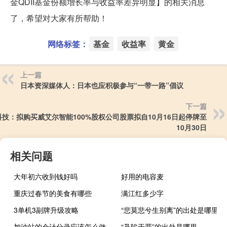
金QDII基金份额增长率与收益率差异明显】的相关消息
了，希望对大家有所帮助！
网络标签：
基金
收益率
黄金
上一篇
日本资深媒体人：日本也应积极参与“一带一路”倡议
下一篇
科技：拟购买威艾尔智能100%股权公司股票拟自10月16日起停牌至
10月30日
相关问题
大年初六收到钱好吗
好用的电容麦
重庆过春节的美食有哪些
满江红多少字
3单机3副牌升级攻略
“悲莫悲兮生别离”的出处是哪里
加油站的会计分录应该怎么做
“及陷于罪”的出处是哪里