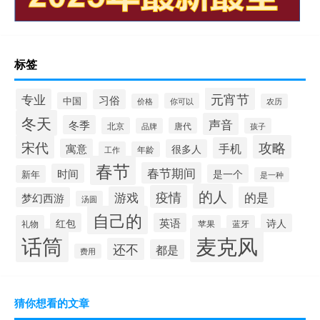
标签
元宵节
专业
习俗
中国
你可以
价格
农历
冬天
声音
冬季
北京
唐代
品牌
孩子
宋代
攻略
手机
寓意
很多人
工作
年龄
春节
春节期间
时间
是一个
新年
是一种
的人
疫情
游戏
的是
梦幻西游
汤圆
自己的
红包
英语
诗人
礼物
苹果
蓝牙
麦克风
话筒
还不
都是
费用
猜你想看的文章